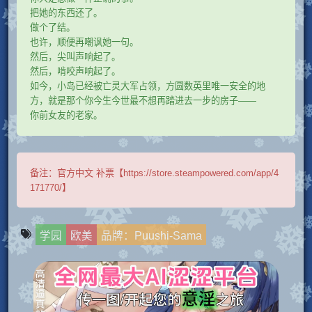
把她的东西还了。
做个了结。
也许，顺便再嘲讽她一句。
然后，尖叫声响起了。
然后，啃咬声响起了。
如今，小岛已经被亡灵大军占领，方圆数英里唯一安全的地
方，就是那个你今生今世最不想再踏进去一步的房子——
你前女友的老家。
备注：
官方中文 补票【https://store.steampowered.com/app/4
171770/】
学园
欧美
品牌：Puushi-Sama