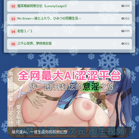
184
猫耳萌妹饲育日记（LonelyCatgirl）
02
262
Re:Sister―妹とふたり、ひみつの同棲生活―
03
200
初恋１／１
04
301
三千心世界，梦终将实现
05
破尺度AI，一键生成你的视频幻想