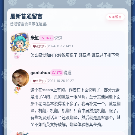
最新普通留言
5 条留言
普通留言会显示在这里。
米缸
说道
LV
1635
2024-11-12 14:11
点赞
(
1
)
怎么感觉和NTR传说蛮像了 好玩吗 谁玩过了排下雷
gaoluhua
说道
LV
173
2024-10-26 10:27
点赞
(
0
)
这个在steam上有的，作者在下面说明了，部分元素
是用了AI的，真的就是一眼AI啊，至于其他问题下面
那个老哥基本说得差不多了。我再补充一个，就是翻
译，机翻，机翻，机翻！！官中居然是机翻，服了。
有些场景对话甚至还没翻译，然后就是黑客那个，甚
至不如纯英文好破解，翻译体验极其差劲。