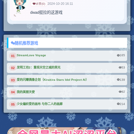
2024-10-20 16:11
点赞
(
0
)
随机推荐游戏
165
StreamLove Voyage
01
53
发明工坊2：重现天空之城的荣光
02
139
爱的闪耀偶像企划（Kirakira Stars Idol Project AI）
03
92
我的美丽天使
04
214
少女编织爱的画布 与你二人的画廊
05