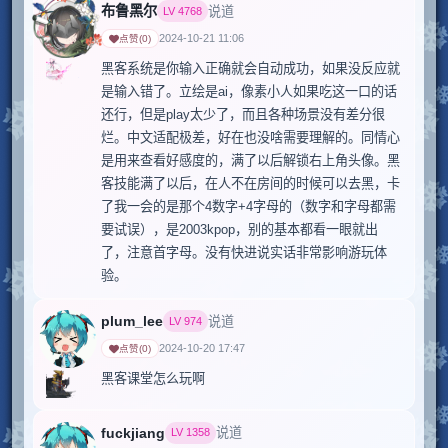
布鲁黑尔
说道
LV
4768
2024-10-21 11:06
点赞
(
0
)
黑客系统是你输入正确就会自动成功，如果没反应就
是输入错了。立绘是ai，像素小人如果吃这一口的话
还行，但是play太少了，而且各种场景没有差分很
烂。中文适配极差，好在也没啥需要理解的。同情心
是用来查看好感度的，满了以后解锁右上角头像。黑
客技能满了以后，在人不在房间的时候可以去黑，卡
了我一会的是那个4数字+4字母的（数字和字母都需
要试误），是2003kpop，别的基本都看一眼就出
了，注意首字母。没有快进说实话非常影响游玩体
验。
plum_lee
说道
LV
974
2024-10-20 17:47
点赞
(
0
)
黑客课堂怎么玩啊
fuckjiang
说道
LV
1358