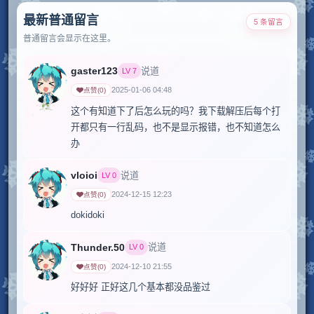
最新普通留言
5 条留言
普通留言会显示在这里。
gaster123
说道
LV
7
2025-01-06 04:48
点赞
(
0
)
这个有知道下了后怎么玩的吗？我下载解压后每个打
开都只有一行乱码，也不是显示报错，也不知道怎么
办
vloioi
说道
LV
0
2024-12-15 12:23
点赞
(
0
)
dokidoki
Thunder.50
说道
LV
0
2024-12-10 21:55
点赞
(
0
)
好好好 正好这几个基本都没品鉴过