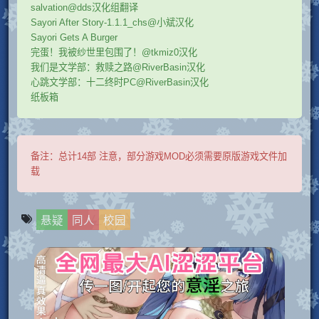
salvation@dds汉化组翻译
Sayori After Story-1.1.1_chs@小斌汉化
Sayori Gets A Burger
完蛋！我被纱世里包围了！@tkmiz0汉化
我们是文学部：救赎之路@RiverBasin汉化
心跳文学部：十二终时PC@RiverBasin汉化
纸板箱
备注：
总计14部 注意，部分游戏MOD必须需要原版游戏文件加
载
悬疑
同人
校园