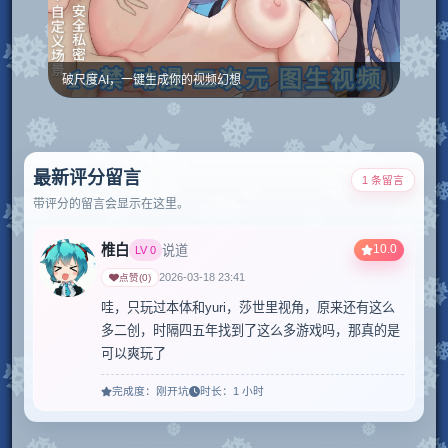
破尺度AI，一键生成你的视频幻想
最新评分留言
1 条留言
带评分的留言会显示在这里。
椎白
10.0
说道
LV
0
2026-03-18 23:41
点赞
(
0
)
哇，只玩过本体和yuri，莎世里视角，原来还有这么
多二创，时隔四五年找到了这么多游戏吗，那真的是
可以爽玩了
完成度：
刚开坑
时长：
1 小时