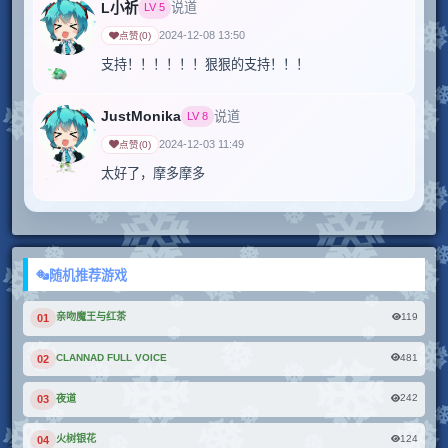
L小祈
说道
LV
5
2024-12-08 13:50
点赞
(
0
)
支持！！！！！！狠狠的支持！！！
JustMonika
说道
LV
8
2024-12-03 11:49
点赞
(
0
)
太好了，摩多摩多
随机推荐游戏
119
亲吻魔王与红茶
01
481
CLANNAD FULL VOICE
02
242
夜道
03
124
火树银花
04