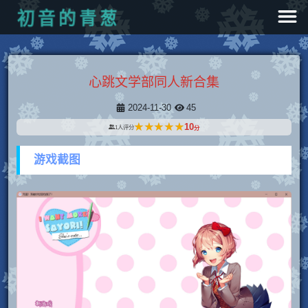
葱
青
的
音
初
心跳文学部同人新合集
2024-11-30
45
★★★★★
★★★★★
10
1
人评分
分
游戏截图