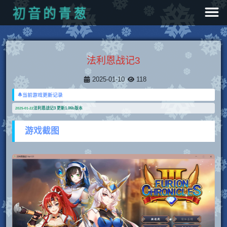
葱
青
的
音
初
法利恩战记3
2025-01-10
118
当前游戏更新记录
法利恩战记3 更新1.06b版本
2025-01-22
游戏截图