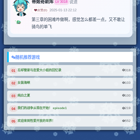
蒂姬奇斯库
说道
LV
3018
2025-01-13 22:12
点赞
(
0
)
第三章的困难咋做啊，感觉怎么都差一点，又不敢让
骑鸟的单飞
随机推荐游戏
318
忘却管家与恋爱大小姐的回忆录
01
103
女装海峡
02
100
纯白之夏
03
219
我们的战争从现在开始！ episode1
04
552
欢迎来到性爱开放的世界！
05