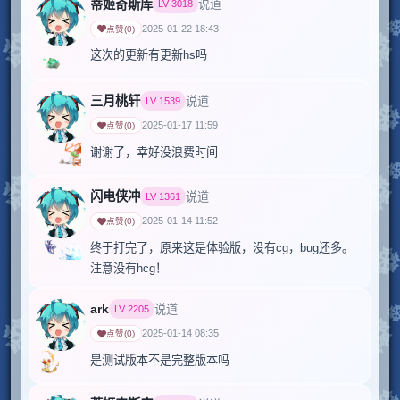
蒂姬奇斯库
说道
LV
3018
2025-01-22 18:43
点赞
(
0
)
这次的更新有更新hs吗
三月桃轩
说道
LV
1539
2025-01-17 11:59
点赞
(
0
)
闪电侠冲
说道
LV
1361
2025-01-14 11:52
点赞
(
0
)
终于打完了，原来这是体验版，没有cg，bug还多。
注意没有hcg！
ark
说道
LV
2205
2025-01-14 08:35
点赞
(
0
)
是测试版本不是完整版本吗