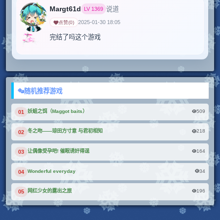
Margt61d
说道
LV
1369
2025-01-30 18:05
点赞
(
0
)
随机推荐游戏
509
妖蛆之饵（Maggot baits）
01
218
冬之吻——琼田方寸意 与君初相知
02
164
让偶像受孕吧! 催眠诱奸得逞
03
34
Wonderful everyday
04
196
网红少女的露出之旅
05