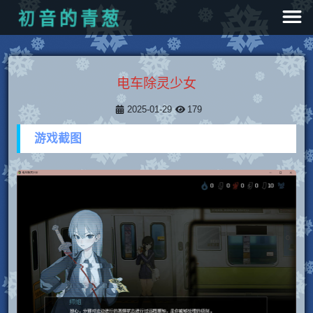
葱
青
的
音
初
电车除灵少女
2025-01-29
179
游戏截图