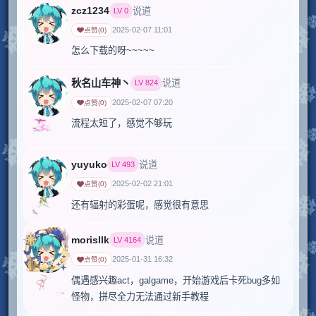
zcz1234
说道
LV
0
2025-02-07 11:01
点赞
(
0
)
怎么下载的呀~~~~~
秋名山车神丶
说道
LV
824
2025-02-07 07:20
点赞
(
0
)
流程太短了，感觉不够玩
yuyuko
说道
LV
493
2025-02-02 21:01
点赞
(
0
)
还有辐射的彩蛋呢，感觉很有意思
morisllk
说道
LV
4164
2025-01-31 16:32
点赞
(
0
)
偶遇感兴趣act，galgame，开始游戏后卡死bug多如
怪物，拼尽全力无法通过新手教程