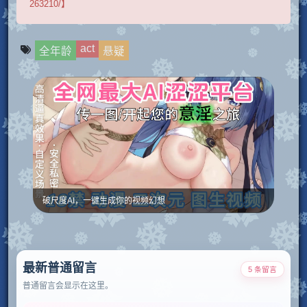
263210/】
act
全年龄
悬疑
破尺度AI，一键生成你的视频幻想
最新普通留言
5 条留言
普通留言会显示在这里。