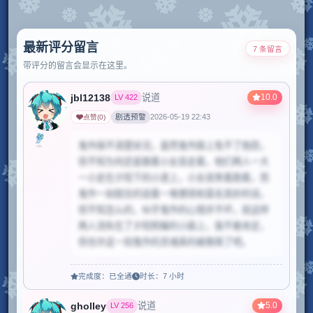
最新评分留言
7 条留言
带评分的留言会显示在这里。
jbl12138
10.0
说道
LV
422
剧透预警
2026-05-19 22:43
点赞
(
0
)
鬼作搞不清楚状况，虽然鬼作路上免不了抱怨，
但不知为何还是跟着小女孩走着，他们两人一大
一小走在夕阳下的小道上，小女孩笑着跑着，而
鬼作一如既往的说着一堆猥琐和莫名其妙的话，
但不知怎么的，似乎鬼作的心情并不坏，就这样
两人消失在了夕阳照耀的小路上，我不敢肯定，
但也许这一刻鬼作的灵魂真的被救赎了吧。
完成度：
已全通
时长：
7 小时
gholley
5.0
说道
LV
256