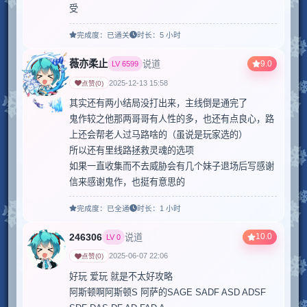
受
完成度：
已通关
时长：
5 小时
薇亦柔止
9.0
说道
LV
6599
2025-12-13 15:58
点赞
(
0
)
其实还有两小结局没打出来，主线倒是通完了

鬼作较之他那两哥哥有人性的多，也还有点良心，路
上还会帮老人过马路啥的（虽说是玩家选的）

所以还有里线路拯救灵魂的选项

如果一直收集而不去威胁会有几个妹子退场后写感谢
信来感谢鬼作，也挺有意思的
完成度：
已全通
时长：
1 小时
246306
10.0
说道
LV
0
2025-06-07 22:06
点赞
(
0
)
好玩 爱玩 就是不太好攻略

阿斯顿啊阿斯顿S 阿萨的SAGE SADF ASD ADSF 