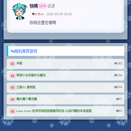
快晴
说道
LV
0
2025-03-20 18:59
点赞
(
0
)
随机推荐游戏
192
本能
01
256
寄宿少女的誓约与魔法
02
534
兰斯01 重制版
03
87
魔女魔少魔法魔
04
63
Love Live! 虹咲学园校园偶像同好会 心动闪耀的未来蓝图
05