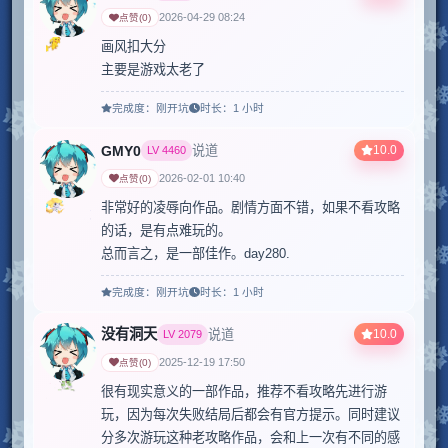
当前评论包含部分剧透
2026-04-29 08:24
点赞
(
0
)
点击查看完整内容。
画风扣大分

主要是游戏太老了
完成度：
刚开坑
时长：
1 小时
GMY0
10.0
说道
LV
4460
2026-02-01 10:40
点赞
(
0
)
非常好的凌辱向作品。剧情方面不错，如果不看攻略
的话，是有点难玩的。

总而言之，是一部佳作。day280.
完成度：
刚开坑
时长：
1 小时
没有洞天
10.0
说道
LV
2079
2025-12-19 17:50
点赞
(
0
)
很有现实意义的一部作品，推荐不看攻略先进行游
玩，因为每次失败结局后都会有官方提示。同时建议
分多次游玩这种老攻略作品，会和上一次有不同的感