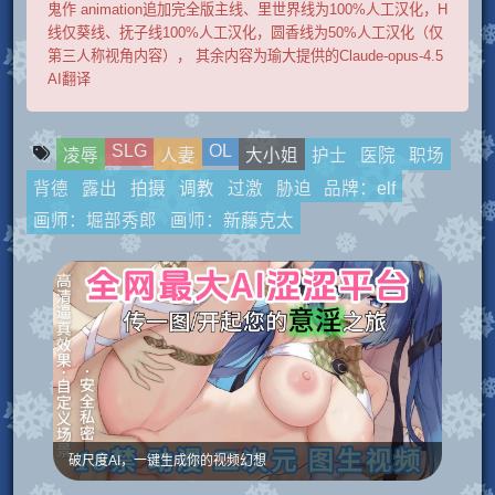
鬼作 animation追加完全版主线、里世界线为100%人工汉化，H
线仅葵线、抚子线100%人工汉化，圆香线为50%人工汉化（仅
第三人称视角内容）， 其余内容为瑜大提供的Claude-opus-4.5
AI翻译
SLG
OL
凌辱
人妻
大小姐
护士
医院
职场
背德
露出
拍摄
调教
过激
胁迫
品牌：elf
画师：堀部秀郎
画师：新藤克太
破尺度AI，一键生成你的视频幻想