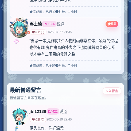
SDF DAS DF AD FAD A
完成度：
已通关
时长：
1 小时
浮士德
9.0
说道
LV
1526
2025-04-27 21:35
点赞
(
0
)
“善恶一体,鬼作何处” 人物刻画非常立体，凌辱的过程
也很有趣 鬼作鬼畜的外表之下也隐藏着向善的心 所
以才会有二周目的救赎之路
完成度：
已全通
时长：
7 小时
最新普通留言
5 条留言
普通留言会显示在这里。
jbl12138
说道
LV
422
2026-05-19 22:40
点赞
(
0
)
伊头鬼作，你好温柔