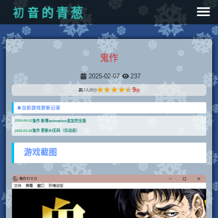
初
音
的
青
葱
鬼作
2025-02-07
237
★★★★★
★★★★★
9
7
人评分
分
当前游戏更新记录
鬼作 新增animation追加完全版
2026-04-22
鬼作 更新AI无码（仅动态）
2026-03-28
游戏截图