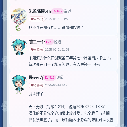
朱雀院椿offi
说道
LV
627
2025-08-31 01:59
点赞
(
1
)
萌二一个
说道
LV
0
2025-07-01 11:25
点赞
(
0
)
不知道为什么在游戏第二年第七个月第四周卡住了，
每次都在同一个场景闪退，有人解答一下吗？
是sss吖
说道
LV
512
2025-06-16 14:43
点赞
(
0
)
度盘炸了

天下无贱（等级：214） 说道2025-02-20 13:37

汉化的不是完全追加版比较难受，完全版只有机翻，
但系统重置了，而且最折磨人小游戏的难度可以设置