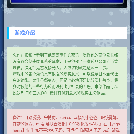
游戏介绍
鬼作在报纸上看到了他哥哥臭作的死讯，觉得他的两位兄长都
没有领会伊头家鬼蓄的真意，于是他找了一家药品公司去当管
理员，决定把鬼蓄发扬光大。大致讲的就是这么一回事。
游戏中的各个角色具有很强的现实意义，可以说是日本当代社
会的缩影。鬼作虽然变态，但是他心地还是比较质朴善良，很
多时候他的一些行为反而映衬出了社会的丑恶。本部作品可以
说是ELF的“三大作”中最具有讽刺意义的现实主义作品。
备注：
【路漫漫、宋博虎、kurisu、幸福的小爸爸、眼镜霓娜、
在梦的远方、tt_君 等联合汉化】0.95汉化版本AI无码由【yriga
hama】制作 如不喜欢AI无码，可运行【卸载AI无码.bat】卸载