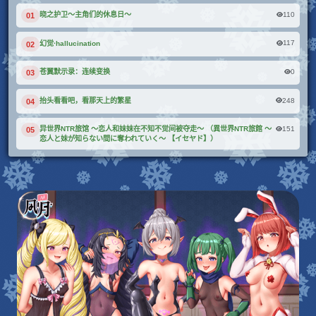
110
晓之护卫～主角们的休息日～
01
117
幻觉·hallucination
02
0
苍翼默示录：连续变换
03
248
抬头看看吧，看那天上的繁星
04
151
异世界NTR旅馆 ～恋人和妹妹在不知不觉间被夺走～ （異世界NTR旅館 ～
05
恋人と妹が知らない間に奪われていく～ 【イセヤド】）