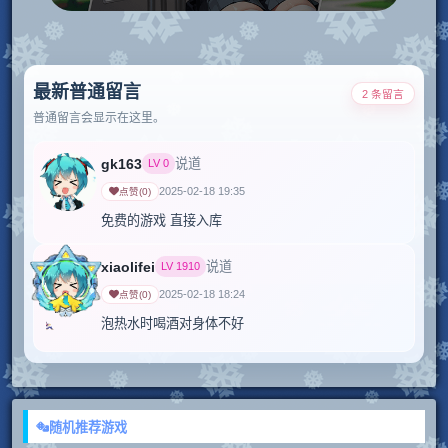
最新普通留言
2 条留言
普通留言会显示在这里。
gk163
说道
LV
0
2025-02-18 19:35
点赞
(
0
)
免费的游戏 直接入库
xiaolifei
说道
LV
1910
2025-02-18 18:24
点赞
(
0
)
泡热水时喝酒对身体不好
随机推荐游戏