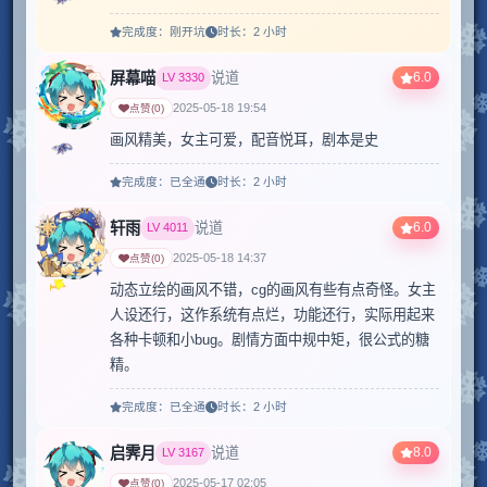
完成度：
刚开坑
时长：
2 小时
屏幕喵
6.0
说道
LV
3330
2025-05-18 19:54
点赞
(
0
)
画风精美，女主可爱，配音悦耳，剧本是史
完成度：
已全通
时长：
2 小时
轩雨
6.0
说道
LV
4011
2025-05-18 14:37
点赞
(
0
)
动态立绘的画风不错，cg的画风有些有点奇怪。女主
人设还行，这作系统有点烂，功能还行，实际用起来
各种卡顿和小bug。剧情方面中规中矩，很公式的糖
精。
完成度：
已全通
时长：
2 小时
启霁月
8.0
说道
LV
3167
2025-05-17 02:05
点赞
(
0
)