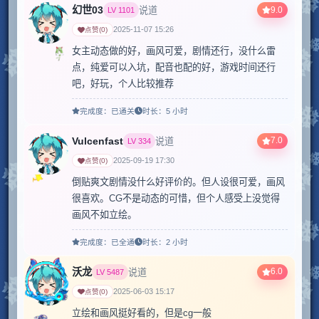
幻世03
9.0
说道
LV
1101
2025-11-07 15:26
点赞
(
0
)
女主动态做的好，画风可爱，剧情还行，没什么雷
点，纯爱可以入坑，配音也配的好，游戏时间还行
吧，好玩，个人比较推荐
完成度：
已通关
时长：
5 小时
Vulcenfast
7.0
说道
LV
334
2025-09-19 17:30
点赞
(
0
)
倒贴爽文剧情没什么好评价的。但人设很可爱，画风
很喜欢。CG不是动态的可惜，但个人感受上没觉得
画风不如立绘。
完成度：
已全通
时长：
2 小时
沃龙
6.0
说道
LV
5487
2025-06-03 15:17
点赞
(
0
)
立绘和画风挺好看的，但是cg一般