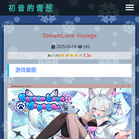
初
音
的
青
葱
StreamLove Voyage
2025-05-09
165
★★★★★
★★★★★
7.3
12
人评分
分
游戏截图