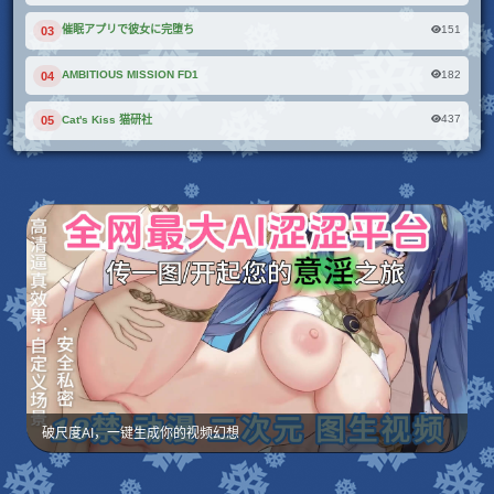
151
催眠アプリで彼女に完堕ち
03
182
AMBITIOUS MISSION FD1
04
437
Cat's Kiss 猫研社
05
破尺度AI，一键生成你的视频幻想