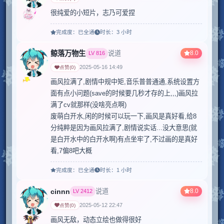
很纯爱的小短片，志乃可爱捏
完成度：
已全通
时长：
3 小时
鲸落万物生
8.0
说道
LV
816
2025-05-16 14:49
点赞
(
0
)
画风拉满了,剧情中规中矩,音乐普普通通,系统设置方
面有点小问题(save的时候要几秒才存的上,,,)画风拉
满了cv就那样(没啥亮点啊)

废萌白开水,闲的时候可以玩一下,画风是真好看,给8
分纯粹是因为画风拉满了,剧情说实话...没大意思(就
是白开水中的白开水啊)有点坐牢了,不过画的是真好
看,7偏8吧大概
完成度：
已全通
时长：
1 小时
cinnn
8.0
说道
LV
2412
2025-05-12 22:47
点赞
(
0
)
画风无敌，动态立绘也做得很好