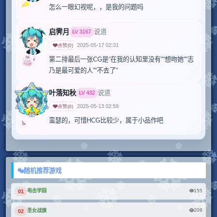
怎么一眼幻视呢，，是我的问题吗
启霁月
说道
LV
3167
2025-05-17 02:31
点赞
(
0
)
第二排最后一张CG是“在我的认知里没有”“想吻她”“志
乃是最可爱的人”“不去了”
叶落知秋
说道
LV
432
2025-05-13 02:59
点赞
(
0
)
蛮瑟的，可惜HCG比较少，属于小品作吧
随机推荐游戏
155
电击学园
01
208
圣女战旗
02