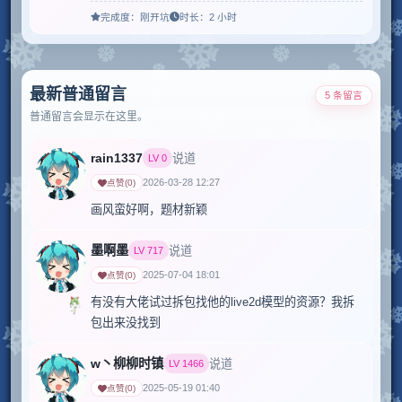
完成度：
刚开坑
时长：
2 小时
最新普通留言
5 条留言
普通留言会显示在这里。
rain1337
说道
LV
0
2026-03-28 12:27
点赞
(
0
)
画风蛮好啊，题材新颖
墨啊墨
说道
LV
717
2025-07-04 18:01
点赞
(
0
)
有没有大佬试过拆包找他的live2d模型的资源？我拆
包出来没找到
w丶柳柳时镇
说道
LV
1466
2025-05-19 01:40
点赞
(
0
)