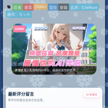
Vtuber
忍者
兽耳
冒险
穿越
品牌：Confiture
画师：カット
赛博女友，无限制的AI平台，自由创造你的世界
最新评分留言
10 条留言
带评分的留言会显示在这里。