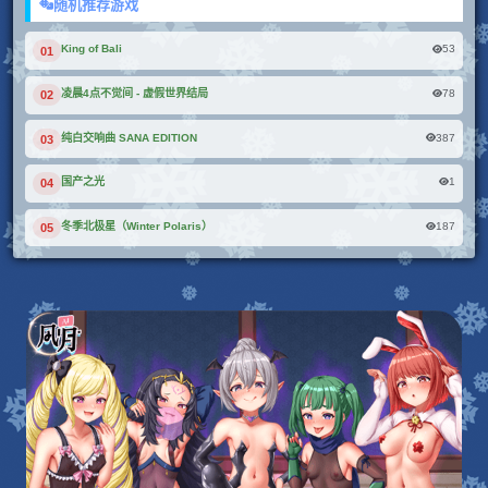
随机推荐游戏
53
King of Bali
01
78
凌晨4点不觉间 - 虚假世界结局
02
387
纯白交响曲 SANA EDITION
03
1
国产之光
04
187
冬季北极星（Winter Polaris）
05