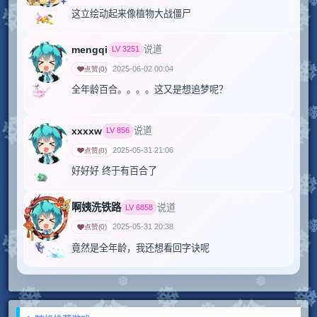
这立绘动起来像植物大战僵尸
mengqi
说道
LV
3251
2025-06-02 00:04
点赞
(
0
)
全年龄百合。。。。这又是想追梦呢？
xxxxw
说道
LV
856
2025-05-31 21:06
点赞
(
0
)
好好好 终于有百合了  
啊姨洗铁路
说道
LV
6858
2025-05-31 20:38
点赞
(
0
)
竟然是全年龄，我还想看回字诀呢