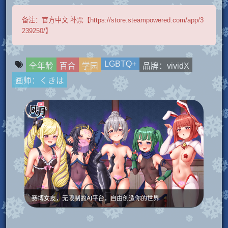
备注：
官方中文 补票【https://store.steampowered.com/app/3
239250/】
LGBTQ+
全年龄
百合
学园
品牌：vividX
画师：くきは
赛博女友，无限制的AI平台，自由创造你的世界