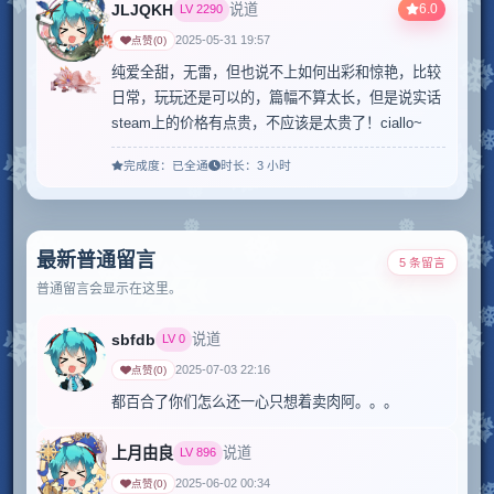
JLJQKH
6.0
说道
LV
2290
2025-05-31 19:57
点赞
(
0
)
纯爱全甜，无雷，但也说不上如何出彩和惊艳，比较
日常，玩玩还是可以的，篇幅不算太长，但是说实话
steam上的价格有点贵，不应该是太贵了！ciallo~
完成度：
已全通
时长：
3 小时
最新普通留言
5 条留言
普通留言会显示在这里。
sbfdb
说道
LV
0
2025-07-03 22:16
点赞
(
0
)
都百合了你们怎么还一心只想着卖肉阿。。。
上月由良
说道
LV
896
2025-06-02 00:34
点赞
(
0
)