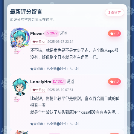
最新评分留言
3 条留言
带评分的留言会显示在这里。
Flower
7.0
说道
LV
2972
2025-06-17 23:14
点赞
(
0
)
还不错，就是角色是不是太少了点，连个路人npc都
没有，好像整个日本就只有主角团一样。
完成度：
已全通
时长：
3 小时
LonelyHrc
7.0
说道
LV
3514
2025-06-10 07:51
点赞
(
0
)
比较短，剧情比较平但是很甜，喜欢百合而且咸的值
得看一看

就是全年龄认了从头到尾连个kiss都没有有点失望...
完成度：
已全通
时长：
3 小时