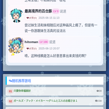
乏味至极，不如妹同居一根毛
最高境界的百合豚
说道
LV
0
2025-06-15 11:13
点赞
(
0
)
尝过妹生活和妹相随后对这种画风上瘾了，但是有一
说一你游跟妹生活真的没法比
hitoman
说道
LV
166
2025-06-13 20:07
点赞
(
0
)
啧，这种线稿是怎么好意思拿出来卖钱的啊？
随机推荐游戏
38
只要你幸福就好
01
238
ガールズ・ブック・メイカー ～グリムと三人のお姫さま１
02