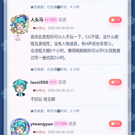
完成度：
已全通
时长：
4 小时
人头马
7.0
说道
LV
3251
2025-06-09 00:04
点赞
(
0
)
喜欢此类型的可以入手玩一下，CG不错，没什么剧
情及游戏性；没有人物语音，有H声但也非常少。

全流程大概5个小时，懒得刷刷刷的可以开CE改数据
过完一遍也就2小时。
完成度：
已全通
时长：
3 小时
laoziSSS
5.0
说道
LV
0
2025-06-08 22:17
点赞
(
0
)
不好玩 很无聊 
完成度：
刚开坑
时长：
2 小时
ytwangyao
5.0
说道
LV
1256
2025-06-08 15:50
点赞
(
0
)