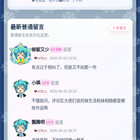
完成度：
刚开坑
时长：
2 小时
最新普通留言
5 条留言
普通留言会显示在这里。
柳絮又少
说道
LV
188
2025-07-01 23:52
点赞
(
0
)
有点过于相似了，但是又不如那一作
小飒
说道
LV
0
2025-06-22 20:23
点赞
(
1
)
不懂就问，评论区大佬们说的妹生活和妹相随都是哪
些作品啊
飘舞吧
说道
LV
0
2025-06-22 08:37
点赞
(
0
)