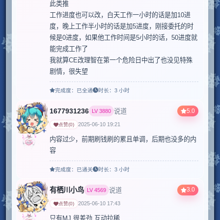
此类推

工作进度也可以改，白天工作一小时的话是加10进
度，晚上工作半小时的话是加5进度，刚接委托的时
候是0进度，如果他工作时间是5小时的话，50进度就
能完成工作了

我就算CE改理智在第一个危险日中出了也没见特殊
剧情，很失望
完成度：
已全通
时长：
3 小时
1677931236
5.0
说道
LV
3880
2025-06-10 19:21
点赞
(
0
)
内容过少，前期刷钱刷的累且单调，后期也没多的内
容
完成度：
已通关
时长：
3 小时
有栖川小鸟
3.0
说道
LV
4569
2025-06-10 17:43
点赞
(
0
)
只有MJ 很差劲 互动拉稀