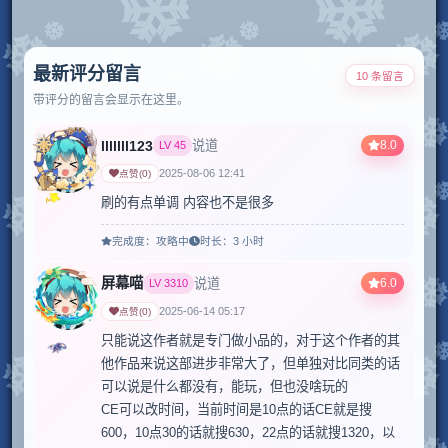
最新评分留言
10 条留言
带评分的留言会显示在这里。
lllllll123
8.0
说道
LV
45
2025-08-06 12:41
点赞
(
0
)
刷的有点单调 内容也不是很多
完成度：
攻略中
时长：
3 小时
屏幕喵
6.0
说道
LV
3310
2025-06-14 05:17
点赞
(
0
)
只能说这作者就是专门做小品的，对于这个作者的其
他作品来说这部进步非常大了，但单独对比同类的话
可以说是什么都没有，能玩，但也没啥玩的

CE可以改时间，当前时间是10点的话CE就是搜
600，10点30的话就搜630，22点的话就搜1320，以