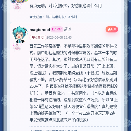
有点无聊，对话也很少，好感度也没什么用
完成度：
刚开坑
时长：
3 小时
magicneet
6.0
说道
LV
797
2025-06-08 13:43
点赞
(
0
)
首先工作非常痛苦，不是那种后期效率翻倍的那种模
式。前中期猛猛赚钱的时候非常痛苦，基本一半的时
间都在这了。其次，虽然妹妹从无口到有点脸红有点
萌，但对话实在太少了，过的非常日常（早上上班，
晚上骚扰），我前期想走纯爱线（不骚扰）导致后期
骚扰不够，没打出好结局（尼玛老子好感信赖都刷到
250+了，你跟我说骚扰不能醒达到警戒值直接强制冷
却？）。场景也很少，一共就两个。（本以为会想妹
相随一样有逆推的，没想到就这么点场景，所以DL上
怎么销量这么好啊？就因为便宜和蹭热度？真的是被
上面的好评给骗了）（一个半夜12点开始玩玩到2点
半发现就这点玩意被气坏了的玩家）