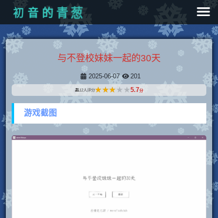
初
音
的
青
葱
与不登校妹妹一起的30天
2025-06-07
201
★★★★★
★★★★★
5.7
12
人评分
分
游戏截图