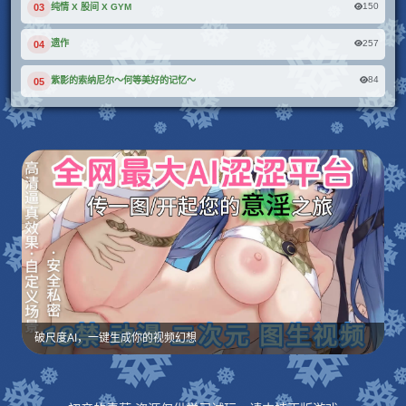
150
纯情 X 股间 X GYM
03
257
遗作
04
84
紫影的索纳尼尔～何等美好的记忆～
05
破尺度AI，一键生成你的视频幻想