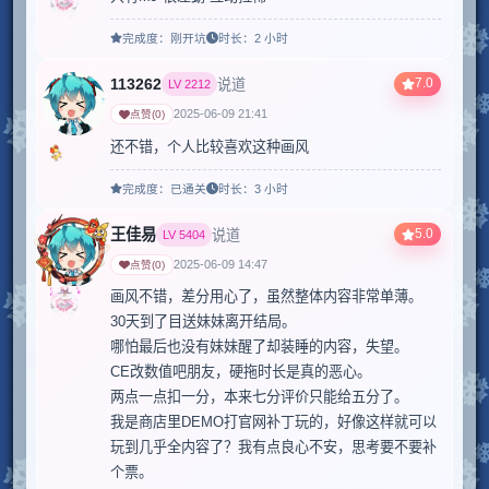
完成度：
刚开坑
时长：
2 小时
113262
7.0
说道
LV
2212
2025-06-09 21:41
点赞
(
0
)
还不错，个人比较喜欢这种画风
完成度：
已通关
时长：
3 小时
王佳易
5.0
说道
LV
5404
2025-06-09 14:47
点赞
(
0
)
画风不错，差分用心了，虽然整体内容非常单薄。

30天到了目送妹妹离开结局。

哪怕最后也没有妹妹醒了却装睡的内容，失望。

CE改数值吧朋友，硬拖时长是真的恶心。

两点一点扣一分，本来七分评价只能给五分了。

我是商店里DEMO打官网补丁玩的，好像这样就可以
玩到几乎全内容了？我有点良心不安，思考要不要补
个票。