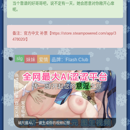
当个靠谱的好哥哥吧，说不定有一天，她会愿意对你敞开心扉
呢。
备注：
官方中文 补票【https://store.steampowered.com/app/3
478020/】
slg
妹妹
爱情
品牌：Flash Club
破尺度AI，一键生成你的视频幻想