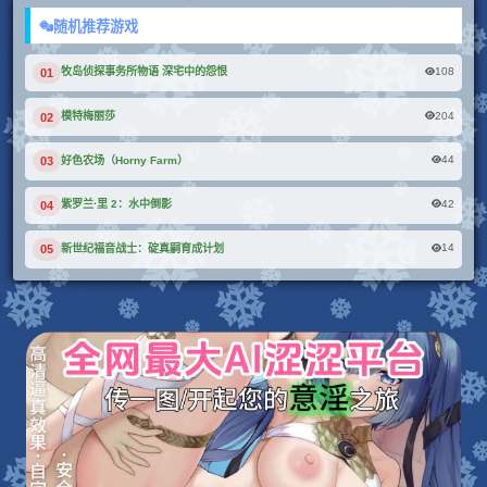
随机推荐游戏
108
牧岛侦探事务所物语 深宅中的怨恨
01
204
模特梅丽莎
02
44
好色农场（Horny Farm）
03
42
紫罗兰·里 2：水中倒影
04
14
新世纪福音战士：碇真嗣育成计划
05