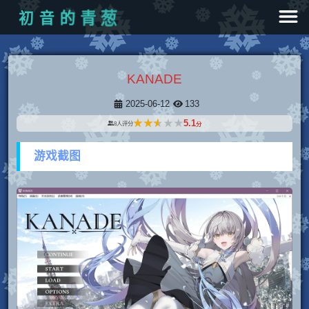
初
音
的
青
葱
KANADE
2025-06-12
133
★★★★★
★★★★★
5.1
8
人评分
分
游戏截图