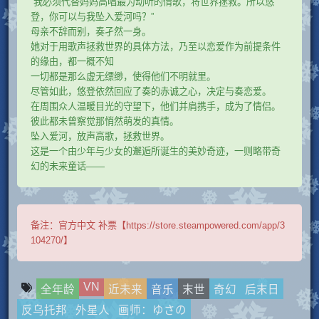
“我必须代替妈妈高唱最为动听的情歌，将世界拯救。所以悠
登，你可以与我坠入爱河吗？”
母亲不辞而别，奏孑然一身。
她对于用歌声拯救世界的具体方法，乃至以恋爱作为前提条件
的缘由，都一概不知
一切都是那么虚无缥缈，使得他们不明就里。
尽管如此，悠登依然回应了奏的赤诚之心，决定与奏恋爱。
在周围众人温暖目光的守望下，他们并肩携手，成为了情侣。
彼此都未曾察觉那悄然萌发的真情。
坠入爱河，放声高歌，拯救世界。
这是一个由少年与少女的邂逅所诞生的美妙奇迹，一则略带奇
幻的未来童话――
备注：
官方中文 补票【https://store.steampowered.com/app/3
104270/】
VN
全年龄
近未来
音乐
末世
奇幻
后末日
反乌托邦
外星人
画师：ゆさの