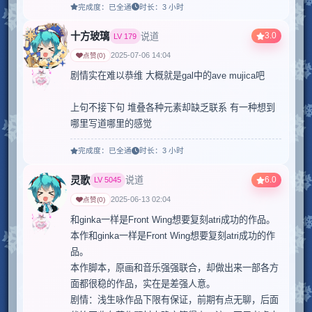
完成度：
已全通
时长：
3 小时
十方玻璃
3.0
说道
LV
179
2025-07-06 14:04
点赞
(
0
)
剧情实在难以恭维 大概就是gal中的ave mujica吧

上句不接下句 堆叠各种元素却缺乏联系 有一种想到
哪里写道哪里的感觉
完成度：
已全通
时长：
3 小时
灵歌
6.0
说道
LV
5045
2025-06-13 02:04
点赞
(
0
)
和ginka一样是Front Wing想要复刻atri成功的作品。
本作和ginka一样是Front Wing想要复刻atri成功的作
品。

本作脚本，原画和音乐强强联合，却做出来一部各方
面都很稳的作品，实在是差强人意。

剧情：浅生咏作品下限有保证，前期有点无聊，后面