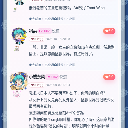
低俗老套的工业恋爱糖精，Atri毁了Front Wing
完成度：
已全通
时长：
3 小时
狷jie
6.0
说道
LV
1463
2025-10-18 20:08
点赞
(
0
)
一般，非常一般，女主的立绘和cg有点难绷。然后剧
情上，是以恋曲拯救世界，有点庸俗了。
完成度：
已全通
时长：
5 小时
小楼东风
3.0
说道
LV
1452
2025-09-02 17:04
点赞
(
0
)
我求求日本人不要再写科幻了，你写的明白吗？

从女萝卜到女鬼再到女外星人，拯救世界到拯救少女
最后两者都救，

毫无疑问前翼是想复刻Atri的成功。

但你做的是个smjb啊卧槽，你用心了吗？这玩意的游
戏体验堪称“漫长的片刻”：明明就两个小时的体量，