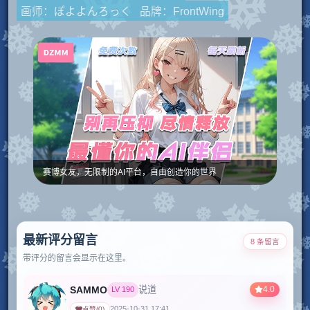
画师：ぽよよんろっく
品牌：FrontWing
赛博女友，无限制的AI平台，自由创造你的世界
最新评分留言
8 条留言
带评分的留言会显示在这里。
SAMMO
4.0
说道
LV
190
2025-10-31 17:41
点赞
(
0
)