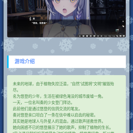
游戏介绍
未来的地球，由于植物失控泛滥，“自然”试图将“文明”摧毁殆
尽。
名为悠登的少年，生活在被绿色淹没的城市废墟一角。
一天，一位名叫奏的少女登门拜访。
此前他们是通过悠登的信鸽交流的笔友。
奏对悠登亲口坦白了一条在信中难以启齿的秘密。
其实她是地球人与外星人的混血，通过歌声拯救世界。
她向困惑不已的悠登展示了她的歌声，抑制了植物的生长。