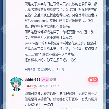
硬是花了大半时间在写俩人莫名其妙的恋爱日常；然
后莫名其妙恋爱戏就结束了，又陡然回归拯救世界的
主线；之后又疯狂抛出各种设定，莫名其妙拯救世界
然后normal end。灾难片硬是写得像搞笑片。浅生
咏，你码字的时候真的不会笑吗？

而且这游戏都短成这样了，你还要塞个te，塞个前
传，实在是叫人看不出有什么意义。

yusano画cg的水平比起ginka倒是有点进步，但是并
不适合放在旮旯给木里，还得改；立绘画得有点有点
点……“硬”？感觉不适合在这个片场。

还有松本文纪，你又在摸鱼吧。（笑）
完成度：
已全通
时长：
2 小时
ddddr999
9.0
说道
LV
10
2025-08-14 17:51
点赞
(
0
)
剧情可以说比较普通吧，总流程很短，无聊会有一点
但是是可以接受的，伏笔都有好好回收，有头有尾算
是及格线往上一点点
