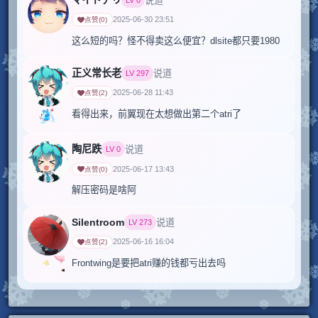
マイドアリ
说道
2025-06-30 23:51
点赞
(
0
)
这么短的吗？怪不得卖这么便宜？dlsite都只要1980
正义常长老
说道
LV
297
2025-06-28 11:43
点赞
(
2
)
看得出来，前翼现在太想做出第二个atri了
陶尼跌
说道
LV
0
2025-06-17 13:43
点赞
(
0
)
Silentroom
说道
LV
273
2025-06-16 16:04
点赞
(
2
)
Frontwing是要把atri赚的钱都亏出去吗