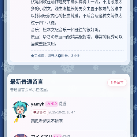
伏笔回收在萌作题材中确实算得上一流，不用考虑太
多的小甜文。浅生咏擅长将男女主置于极端的苦难中
以拷问玩家内心的扭曲纯爱，不适合写这种文萌作太
过于四平八稳。

音乐：松本文紀音乐一如既往的很好听。

原画：ゆさの原画cg很精美很好看，非常的优秀可以
完成度：
刚开坑
时长：
3 小时
最新普通留言
5 条留言
普通留言会显示在这里。
yamyh
说道
LV
410
2025-10-21 18:47
点赞
(
0
)
画风看起来不错啊
LV
0