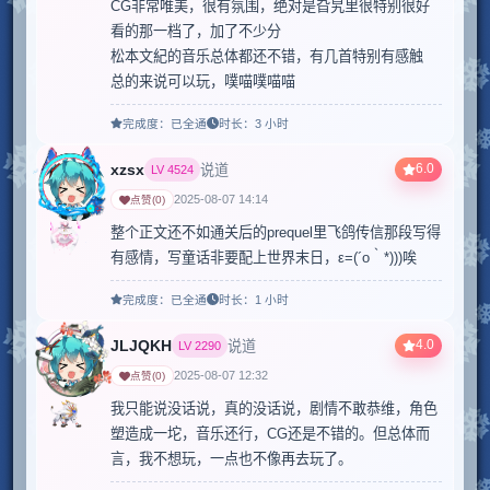
CG非常唯美，很有氛围，绝对是旮旯里很特别很好
看的那一档了，加了不少分

松本文紀的音乐总体都还不错，有几首特别有感触

总的来说可以玩，噗喵噗喵喵
完成度：
已全通
时长：
3 小时
xzsx
6.0
说道
LV
4524
2025-08-07 14:14
点赞
(
0
)
整个正文还不如通关后的prequel里飞鸽传信那段写得
有感情，写童话非要配上世界末日，ε=(´ο｀*)))唉
完成度：
已全通
时长：
1 小时
JLJQKH
4.0
说道
LV
2290
2025-08-07 12:32
点赞
(
0
)
我只能说没话说，真的没话说，剧情不敢恭维，角色
塑造成一坨，音乐还行，CG还是不错的。但总体而
言，我不想玩，一点也不像再去玩了。