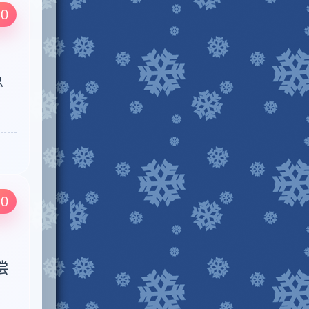
.0
总
.0
偿