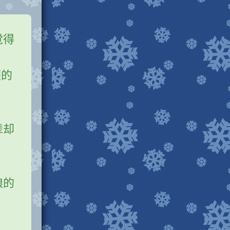
觉得
顾的
辈却
娘的