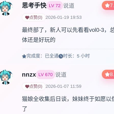
思考手快
说道
7
LV
72
2026-01-19 19:53
点赞
(
0
)
最终部了，新人可以先看看vol0-3，
体还是好玩的
完成度：
已全通
时长：
5 小时
nnzx
说道
8
LV
670
2026-01-07 11:59
点赞
(
0
)
猫娘全收集后日谈，妹妹终于如愿以
了