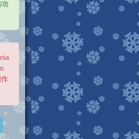
的攻
nia
am
制作