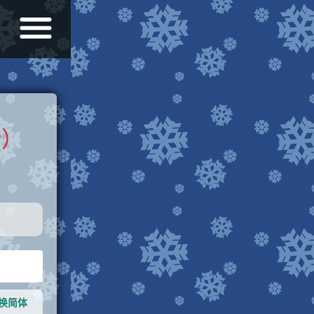
r）
更换简体