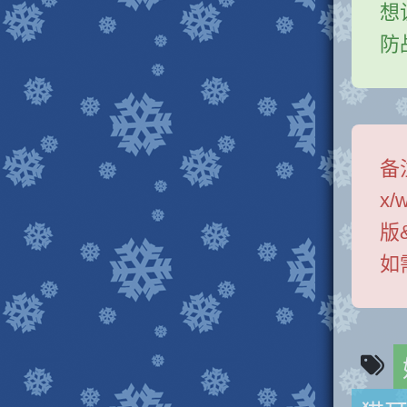
想
防
备
x/
版
如