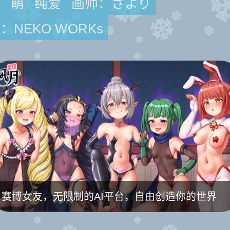
耳
萌
纯爱
画师：さより
：NEKO WORKs
赛博女友，无限制的AI平台，自由创造你的世界