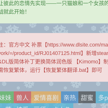
让彼此的恋情先实现——一只猫娘和一个女孩
战就此开始！
注：
官方中文 补票【https://www.dlsite.com/ma
work/=/product_id/RJ01407125.html】新增ste
&DL版简体补丁更换简体润色版 【Kimomo】
需恢复繁体，运行【恢复繁体翻译.bat】即可
妹妹
兽人
爱情喜剧
亲热
甜蜜
多p