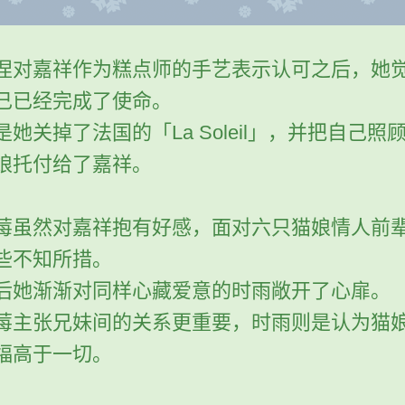
涅对嘉祥作为糕点师的手艺表示认可之后，她
己已经完成了使命。
是她关掉了法国的「La Soleil」，并把自己照
娘托付给了嘉祥。
莓虽然对嘉祥抱有好感，面对六只猫娘情人前
些不知所措。
后她渐渐对同样心藏爱意的时雨敞开了心扉。
莓主张兄妹间的关系更重要，时雨则是认为猫
福高于一切。