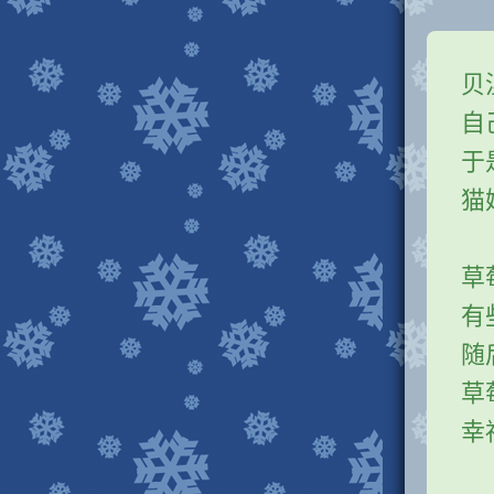
贝
自
于
猫
草
有
随
草
幸