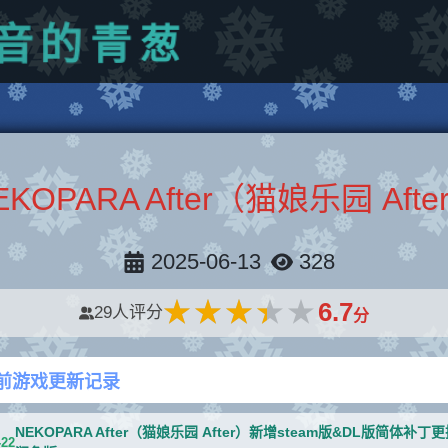
音
的
青
葱
EKOPARA After（猫娘乐园 Afte
2025-06-13
328
★★★★★
★★★★★
6.7
29
人评分
分
前游戏更新记录
NEKOPARA After（猫娘乐园 After）新增steam版&DL版简体补丁
-22