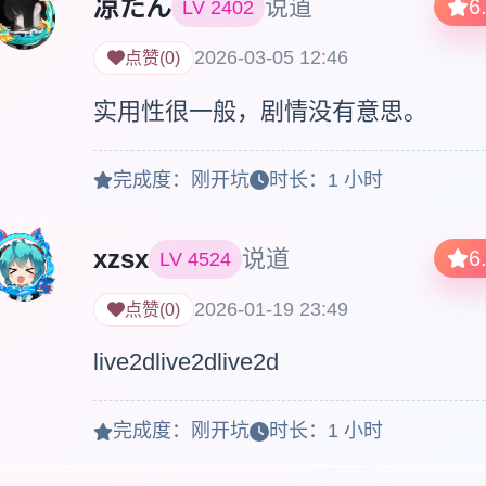
凉たん
说道
6
LV
2402
2026-03-05 12:46
点赞
(
0
)
实用性很一般，剧情没有意思。
完成度：
刚开坑
时长：
1 小时
xzsx
说道
6
LV
4524
2026-01-19 23:49
点赞
(
0
)
live2dlive2dlive2d
完成度：
刚开坑
时长：
1 小时