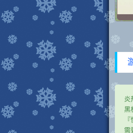
炎
黑
『
需