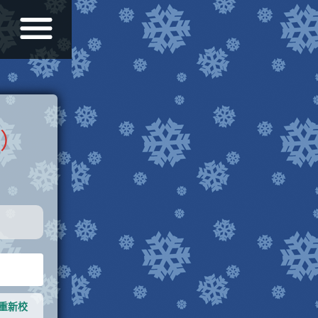
）
，重新校