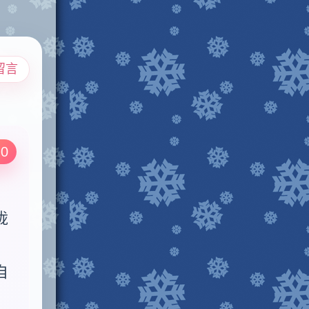
留言
.0
咙
自