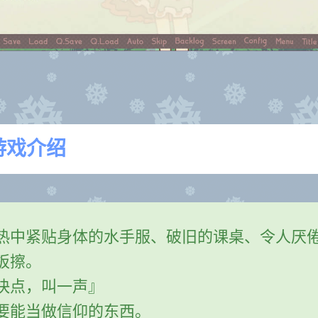
游戏介绍
热中紧贴身体的水手服、破旧的课桌、令人厌
板擦。
快点，叫一声』
要能当做信仰的东西。