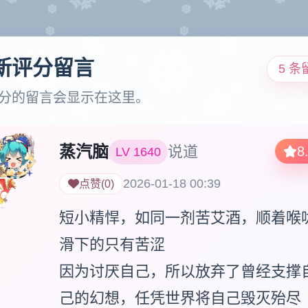
新评分留言
5 条
分的留言会显示在这里。
蒸汽脑
说道
8
LV
1640
2026-01-18 00:39
点赞
(
0
)
短小精悍，如同一剂苦艾酒，顺着喉
滑下的只有苦涩

因为讨厌自己，所以放弃了曾经支撑
己的幻想，任凭世界将自己毁灭殆尽
