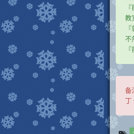
『
教
『
不
『
备
丁