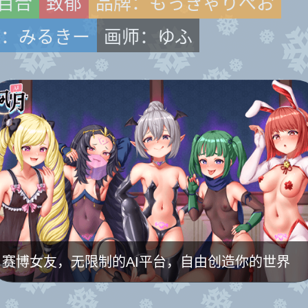
百合
致郁
品牌：もっきゃりぺお
师：みるきー
画师：ゆふ
赛博女友，无限制的AI平台，自由创造你的世界