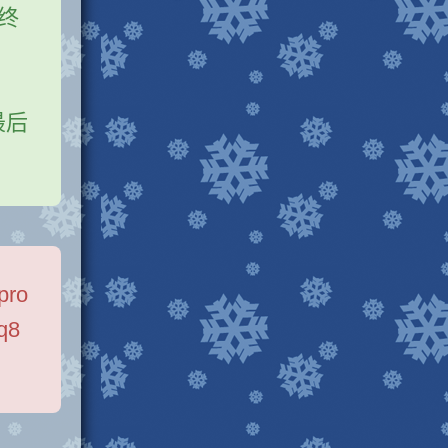
终
最后
pro
q8