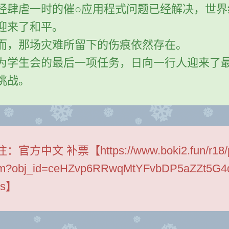
经肆虐一时的催○应用程式问题已经解决，世界
迎来了和平。
而，那场灾难所留下的伤痕依然存在。
为学生会的最后一项任务，日向一行人迎来了
挑战。
注：
官方中文 补票【https://www.boki2.fun/r18/
em?obj_id=ceHZvp6RRwqMtYFvbDP5aZZt5G4
Ys】