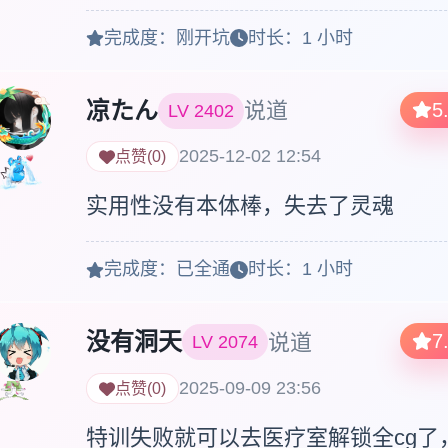
完成度：
刚开坑
时长：
1 小时
凉たん
说道
5
LV
2402
2025-12-02 12:54
点赞
(
0
)
实用性没有本体棒，失去了灵魂
完成度：
已全通
时长：
1 小时
没有洞天
说道
7
LV
2074
2025-09-09 23:56
点赞
(
0
)
特训失败就可以去医疗室解锁全cg了