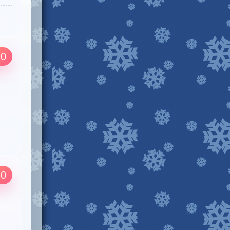
.0
.0
，