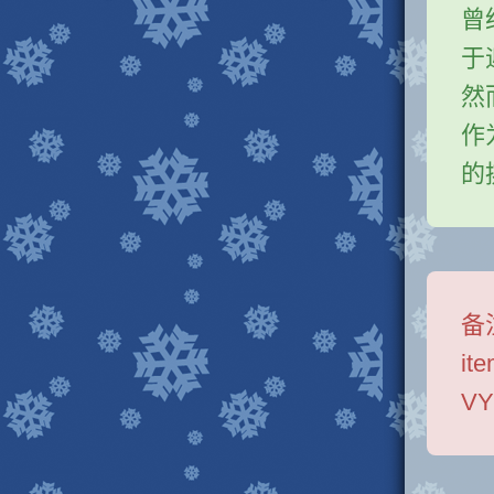
曾
于
然
作
的
备
it
V