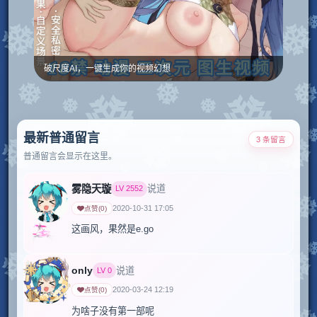
破尺度AI，一键生成你的视频幻想
最新普通留言
3 条留言
普通留言会显示在这里。
雾隐天璇
说道
LV
2552
2020-10-31 17:05
点赞
(
0
)
这画风，果然是e.go
only
说道
LV
0
2020-03-24 12:19
点赞
(
0
)