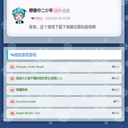
想做中二少年
说道
LV
0
2020-03-03 14:38
点赞
(
0
)
哥哥，这个游戏下载下来解压密码是啥啊
随机推荐游戏
114
Tenants of the Dead
01
422
我家大小姐不懂妖怪的常识(更新1.1)
02
287
恶魔新娘
03
71
CrackleCradle
04
335
Angel Beats! -1st
05