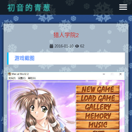
葱
青
的
音
初
猎人学院2
2016-01-10
62
游戏截图