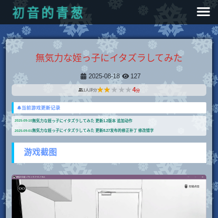
葱
青
的
音
初
無気力な姪っ子にイタズラしてみた
2025-08-18
127
★★★★★
★★★★★
4
1
人评分
分
当前游戏更新记录
無気力な姪っ子にイタズラしてみた 更新1.2版本 追加动作
2025-09-10
無気力な姪っ子にイタズラしてみた 更新8.27发布的修正补丁 修改错字
2025-09-01
游戏截图