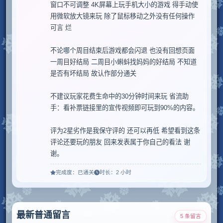
窗口不可调整 4K屏幕上玩手机大小的游戏 得手动使
用微软放大镜来玩 除了鼠标移动之外没有任何操作
可言 烂

不论哪个周目结束后游戏都会闪退 也没有回想页面 
一周目好结局 二周目小蝌蚪找妈妈的好结局 不知道
是否有坏结局 故认作部分通关

不建议玩家花费生命中的30分钟时间来玩 省流助
手：看补票链接里的宣传视频即可玩到90%的内容。

评为2星劣作是我保守评的 还可以再低 希望看到这条
评论还要玩的朋友 回来发表属于你自己的看法 谢
谢。
完成度：
已通关
时长：
2 小时
最新普通留言
5 条留言