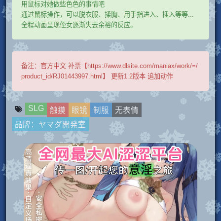
用鼠标对她做些色色的事情吧
通过鼠标操作，可以脱衣服、揉胸、用手指进入、插入等等...
全程动画呈现侄女逐渐失去余裕的反应。
备注：
官方中文 补票【https://www.dlsite.com/maniax/work/=/
product_id/RJ01443997.html】 更新1.2版本 追加动作
SLG
触摸
眼镜
制服
无表情
品牌：ヤマダ開発室