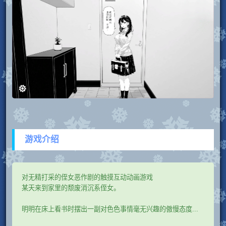
游戏介绍
对无精打采的侄女恶作剧的触摸互动动画游戏
某天来到家里的颓废消沉系侄女。
明明在床上看书时摆出一副对色色事情毫无兴趣的傲慢态度...