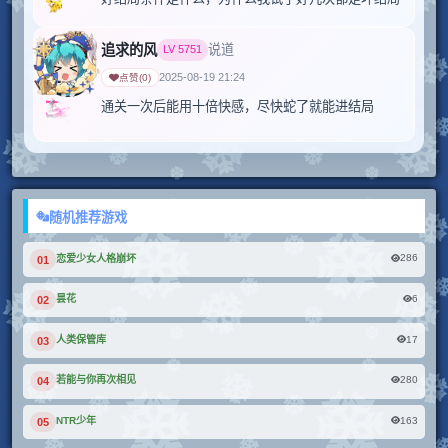
追求的风
说道
LV
5751
2025-08-19 21:24
点赞
(
0
)
随机推荐游戏
286
恋爱少女人格崩坏
01
6
昙花
02
17
人类保管库
03
280
若能与你再次相见
04
163
NTR少年
05