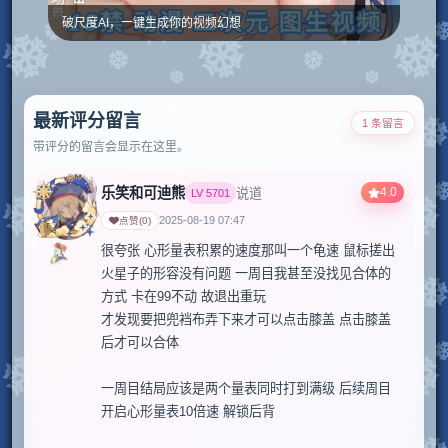
破尺度AI，一键生成你的视频幻想
最新评分留言
1 条留言
带评分的留言会显示在这里。
乐笑和可迪熊
4.0
说道
LV
5701
2025-08-19 07:47
点赞
(
0
)
很夸张 心形量表积累的速度那叫一个龟速 鼠标搓出
火星子的形容没有问题 一周目我甚至没找见合体的
方式 卡在99不动 故退出重玩

才发现要把兜裆布弄下来才可以点击膝盖 点击膝盖
后才可以合体 

一周目结局应该是两个量表同时打到满级 后续周目
开启心形量表10倍速 解锁后背
