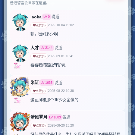
普通留言会显示在这里。
laoka
说道
LV
0
2025-10-04 19:02
点赞
(
0
)
人才
说道
LV
2144
2025-09-01 10:41
点赞
(
0
)
米缸
说道
LV
1635
2025-08-22 19:38
点赞
(
0
)
这画风和那个JK少女蛮像的
清风霁月
说道
LV
1883
2025-08-20 13:20
点赞
(
0
)
好结局条件是什么，为什么我试了好几次都是坏结局