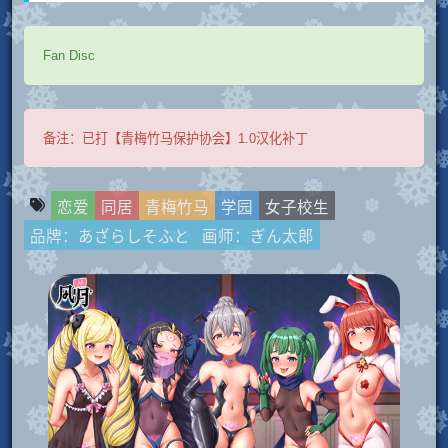
Fan Disc
备注：
已打【青梅竹马保护协会】1.0汉化补丁
恋爱
同居
青梅竹马
学园
女子校生
品牌：あざらしそふと
画师：ぎん太郎