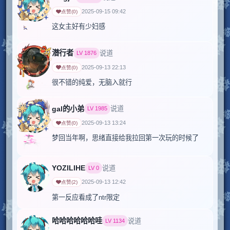
2025-09-15 09:42
点赞
(
0
)
这女主好有少妇感
潜行者
说道
LV
1876
2025-09-13 22:13
点赞
(
0
)
gal的小弟
说道
LV
1985
2025-09-13 13:24
点赞
(
0
)
梦回当年啊，思绪直接给我拉回第一次玩的时候了
YOZILIHE
说道
LV
0
2025-09-13 12:42
点赞
(
2
)
第一反应看成了ntr限定
哈哈哈哈哈哈哇
说道
LV
1134