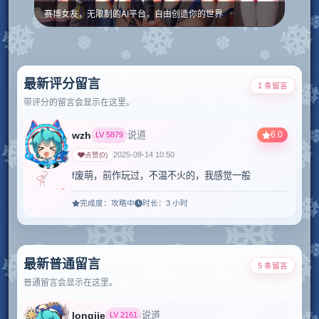
赛博女友，无限制的AI平台，自由创造你的世界
最新评分留言
1 条留言
带评分的留言会显示在这里。
wzh
6.0
说道
LV
5879
2025-09-14 10:50
点赞
(
0
)
f废萌，前作玩过，不温不火的，我感觉一般
完成度：
攻略中
时长：
3 小时
最新普通留言
5 条留言
普通留言会显示在这里。
longjie
说道
LV
2161