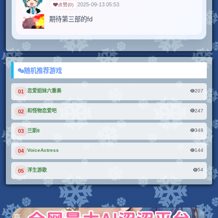
2025-09-13 05:53
点赞
(
0
)
期待第三部的fd
随机推荐游戏
207
恋爱姐妹六重奏
01
247
和怪物恋爱吧
02
349
兰斯8
03
144
VoiceActress
04
54
浮生游歌
05