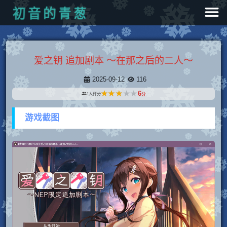
葱
青
的
音
初
爱之钥 追加剧本 ～在那之后的二人～
2025-09-12
116
★★★★★
★★★★★
6
1
人评分
分
游戏截图