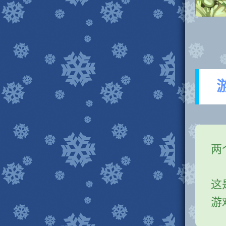
两
这
游