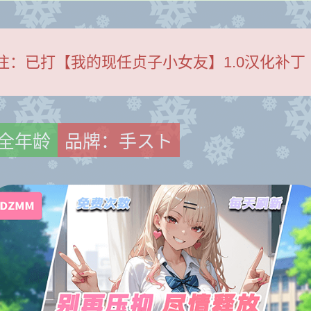
注：
已打【我的现任贞子小女友】1.0汉化补丁
全年龄
品牌：手スト