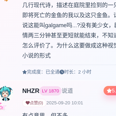
几行现代诗，描述在庭院里捡到的一
即将死亡的金鱼的我以及这只金鱼。
说这能叫galgame吗...?没有美少女，
情两三分钟甚至更短就能结束，不知
怎么评价了。为什么这要做成这种视
小说的形式
完成度：
已全通
时长：
2 小时
NHZR
说道
5
LV
1870
2025-09-20 10:01
点赞
(
0
)
有点意思，但不多。