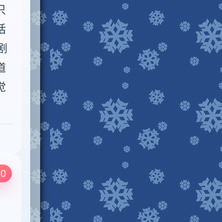
只
话
剧
道
觉
.0