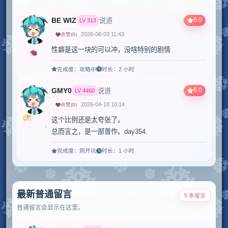
BE WIZ
6.0
说道
LV
313
2026-06-03 11:43
点赞
(
0
)
性癖是这一块的可以冲，没啥特别的剧情
完成度：
攻略中
时长：
2 小时
GMY0
6.0
说道
LV
4460
2026-04-18 10:14
点赞
(
0
)
这个比例还是太夸张了。

总而言之，是一部普作。day354.
完成度：
刚开坑
时长：
1 小时
最新普通留言
5 条留言
普通留言会显示在这里。