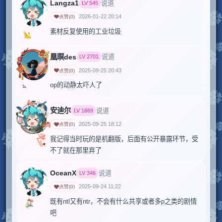
Langza1
说道
LV
545
2026-01-22 20:14
点赞
(
0
)
素材反复使用的工业垃圾
凰暝des
说道
LV
2701
2025-09-25 20:43
点赞
(
0
)
安迪尔
说道
LV
1669
2025-09-25 18:12
点赞
(
0
)
我记得当时玩的是机翻版，后面有公开暴露环节，受
不了就在那里弃了
OceanX
说道
LV
346
2025-09-24 11:22
点赞
(
0
)
既有ntl又有ntr，不会有什么共享或者多p之类的剧情
吧