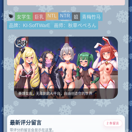
NTL
NTR
女学生
巨乳
姐
青梅竹马
品牌：KI-SofTWarE
画师：秋草ぺぺろん
赛博女友，无限制的AI平台，自由创造你的世界
最新评分留言
2 条留言
带评分的留言会显示在这里。