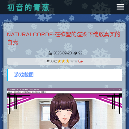
葱
初
青
的
音
NATURALCORDE-在欲望的渲染下绽放真实的
自我
2025-09-20
92
★★★★★
★★★★★
6
2
人评分
分
游戏截图