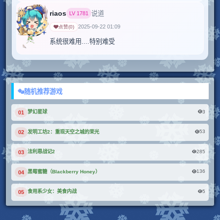
riaos
说道
LV
1781
2025-09-22 01:09
点赞
(
0
)
系统很难用....特别难受
随机推荐游戏
3
梦幻星球
01
53
发明工坊2：重现天空之城的荣光
02
285
法利恩战记2
03
136
黑莓蜜糖（Blackberry Honey）
04
5
食用系少女：美食内战
05