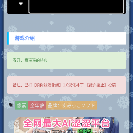
游戏介绍
春开，意遥遥的特典
备注：
已打【萌你妹汉化组】1.0汉化补丁 【薇亦柔止】投稿
像素
全年龄
品牌：すみっこソフト