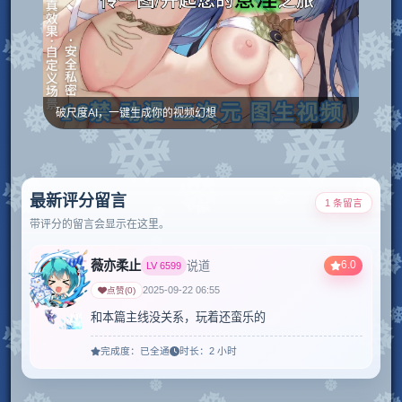
破尺度AI，一键生成你的视频幻想
最新评分留言
1 条留言
带评分的留言会显示在这里。
薇亦柔止
6.0
说道
LV
6599
2025-09-22 06:55
点赞
(
0
)
和本篇主线没关系，玩着还蛮乐的
完成度：
已全通
时长：
2 小时