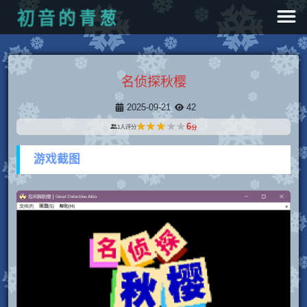
葱
青
的
音
初
名侦探秋樱
2025-09-21
42
★★★★★
★★★★★
6
1
人评分
分
游戏截图