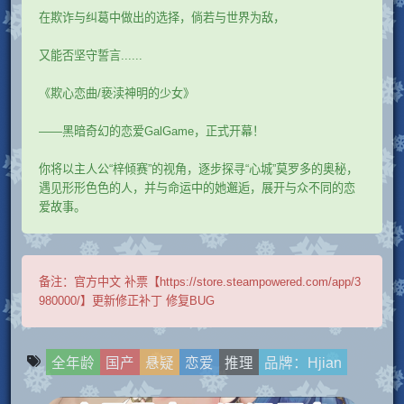
在欺诈与纠葛中做出的选择，倘若与世界为敌，
又能否坚守誓言......
《欺心恋曲/亵渎神明的少女》
——黑暗奇幻的恋爱GalGame，正式开幕！
你将以主人公“梓倾赛”的视角，逐步探寻“心城”莫罗多的奥秘，
遇见形形色色的人，并与命运中的她邂逅，展开与众不同的恋
爱故事。
备注：
官方中文 补票【https://store.steampowered.com/app/3
980000/】更新修正补丁 修复BUG
全年龄
国产
悬疑
恋爱
推理
品牌：Hjian