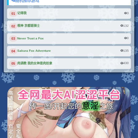
随机推荐游戏
3
记得我
01
132
根神 京都姬骑士
02
0
Never Trust a Fox
03
135
Sakura Fox Adventure
04
430
肉调教 我的女神是肉奴隶
05