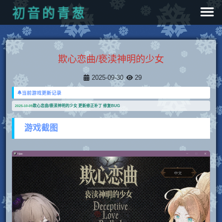
葱
青
的
音
初
欺心恋曲/亵渎神明的少女
2025-09-30
29
当前游戏更新记录
欺心恋曲/亵渎神明的少女 更新修正补丁 修复BUG
2025-10-09
游戏截图