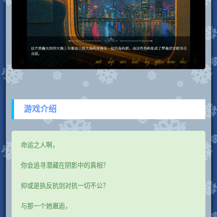
游戏介绍
命运之人啊，
你会追寻潜藏在阴影中的真相？
抑或是执反抗剑对抗一切不公？
与那一个她邂逅，