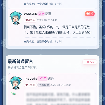
完成度：
已全通
时长：
6 小时
VANGER
8.0
说道
LV
0
2025-10-23 14:41
点赞
(
0
)
相当不错，虽然H做的一坨，但是日常是真的无敌
了，属于能给人带来好心情的那种，这里给到4/5分
完成度：
已通关
时长：
5 小时
最新普通留言
5 条留言
普通留言会显示在这里。
lineyyds
说道
LV
103
剧透预警
2026-08-04 18:30
点赞
(
0
)
找不到这样温柔可爱，家务万能，什么要求都答
应还玩的开的老婆我就不死了。找不到这样温柔