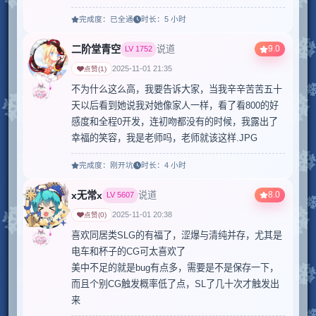
完成度：
已全通
时长：
5 小时
二阶堂青空
9.0
说道
LV
1752
2025-11-01 21:35
点赞
(
1
)
不为什么这么高，我要告诉大家，当我辛辛苦苦五十
天以后看到她说我对她像家人一样，看了看800的好
感度和全程0开发，连初吻都没有的时候，我露出了
幸福的笑容，我是老师吗，老师就该这样.JPG
完成度：
刚开坑
时长：
4 小时
x无常x
8.0
说道
LV
5607
2025-11-01 20:38
点赞
(
0
)
喜欢同居类SLG的有福了，涩爆与清纯并存，尤其是
电车和杯子的CG可太喜欢了

美中不足的就是bug有点多，需要是不是保存一下，
而且个别CG触发概率低了点，SL了几十次才触发出
来