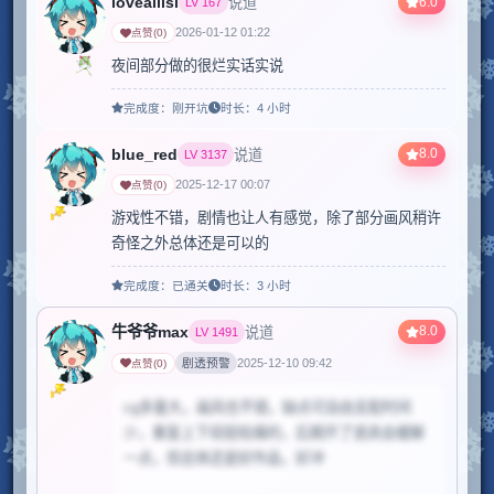
loveailisi
6.0
说道
LV
167
2026-01-12 01:22
点赞
(
0
)
夜间部分做的很烂实话实说
完成度：
刚开坑
时长：
4 小时
blue_red
8.0
说道
LV
3137
2025-12-17 00:07
点赞
(
0
)
游戏性不错，剧情也让人有感觉，除了部分画风稍许
奇怪之外总体还是可以的
完成度：
已通关
时长：
3 小时
牛爷爷max
8.0
说道
LV
1491
剧透预警
2025-12-10 09:42
点赞
(
0
)
cg多量大，画风也不错，缺点可自由支配时间
少，重复上下班挺枯燥的，后期开了道具会缓解
一点，但总体还是好作品，好冲