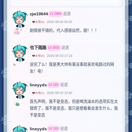
zjw10644
说道
LV
2984
2026-08-04 00:25
点赞
(
0
)
剧情很不错的，代入感很自然，甜！！！
也下雨路
说道
LV
2032
2026-08-03 17:19
点赞
(
0
)
说完了么！我是黑大帅有事没事就喜欢电路过的网
友！电！
当前评论包含部分剧透
lineyyds
点击查看完整内容。
说道
LV
103
2026-08-03 10:40
点赞
(
1
)
首先声明，我不是变态，但是喝洗澡水的选项实在太
猎奇了，我不是变态，我只是想看看会发生什么，我
不是变态
lineyyds
说道
LV
103