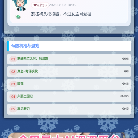
2026-08-03 10:05
点赞
(
0
)
怒搓狗头模拟器，不过女主可爱捏
随机推荐游戏
98
寒蝉鸣泣之时：暇溃篇
01
8
真恋~寄语枫秋
02
48
睡莲
03
405
久那土国记
04
45
再见断刀
05