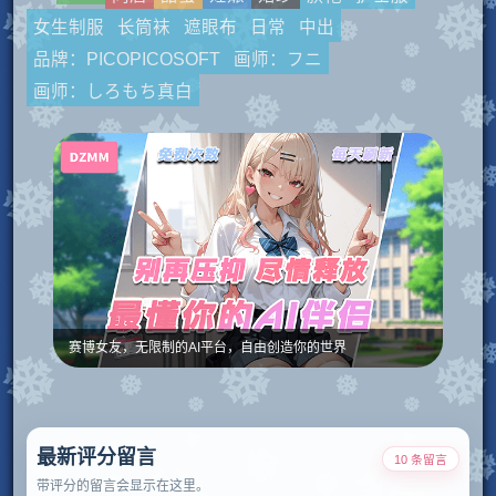
女生制服
长筒袜
遮眼布
日常
中出
品牌：PICOPICOSOFT
画师：フニ
画师：しろもち真白
赛博女友，无限制的AI平台，自由创造你的世界
最新评分留言
10 条留言
带评分的留言会显示在这里。