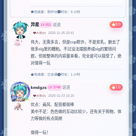
完成度：
刚开坑
时长：
5 小时
当前评论包含部分剧透
点击查看完整内容。
异星
9.0
说道
LV
651
2025-11-25 20:41
点赞
(
0
)
伟大，无需多言，但是cup欺诈，不是贫乳，删去了
很多slg里的糟粕。不过没法摆脱养成slg的繁琐问
题，但按整体的内容量来看，完全是可以接受了，绝
对值得一玩
完成度：
已全通
时长：
1 小时
kmdgzs
7.0
说道
LV
3748
2025-11-23 16:15
点赞
(
0
)
优点：画风、配音都很棒

美中不足：色色做的互动比较少，还有关于购物、体
力等做的有点简陋

值得一玩！