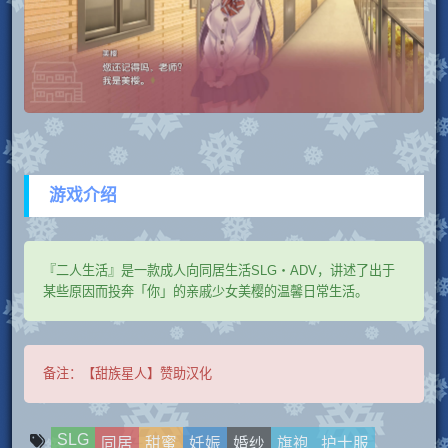
游戏介绍
『二人生活』是一款成人向同居生活SLG・ADV，讲述了出于
某些原因而投奔「你」的亲戚少女美樱的温馨日常生活。
备注：
【甜族星人】赞助汉化
SLG
同居
甜蜜
妊娠
婚纱
旗袍
护士服