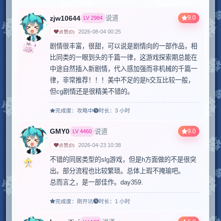
zjw10644
9.0
说道
LV
2984
2026-08-04 00:25
点赞
(
0
)
剧情很丰富，很甜，可以说是剧情向的一部作品，相
比同类的一眼到头的千篇一律，这游戏探索期总能在
中途自然插入新剧情，代入感加强而非机械的千篇一
律，非常推荐！！！美中不足的是h交互比较一般，
但cg剧情还是很精美不错的。
完成度：
攻略中
时长：
3 小时
GMY0
9.0
说道
LV
4460
2026-04-23 10:38
点赞
(
0
)
不错的同居类型的slg游戏，但是h方面做的不是很突
出。部分流程也比较繁琐。总体上瑕不掩瑜吧。

总而言之，是一部佳作。day359.
完成度：
刚开坑
时长：
1 小时