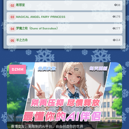
38
断罪室
02
176
MAGICAL ANGEL FAIRY PRINCESS
03
277
梦魔之枪（Guns of Succubus）
04
114
羊之方舟
05
赛博女友，无限制的AI平台，自由创造你的世界