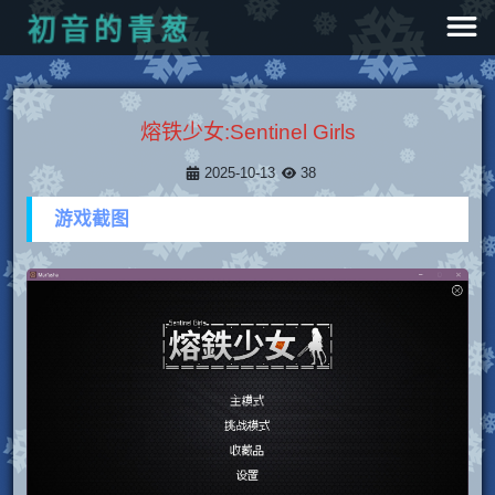
葱
青
的
音
初
熔铁少女:Sentinel Girls
2025-10-13
38
游戏截图