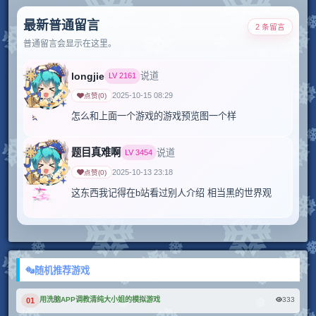
最新普通留言
2 条留言
普通留言会显示在这里。
longjie
说道
LV
2161
2025-10-15 08:29
点赞
(
0
)
怎么和上面一个游戏的游戏预览图一个样
题目真难啊
说道
LV
3454
2025-10-13 23:18
点赞
(
0
)
这东西我记得在b站看过别人介绍 相当黑的世界观
随机推荐游戏
333
用洗脑APP调教清纯大小姐的模拟游戏
01