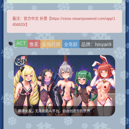
备注：
官方中文 补票【https://store.steampowered.com/app/1
456820/】
ACT
像素
反乌托邦
全年龄
品牌：hinyari9
赛博女友，无限制的AI平台，自由创造你的世界