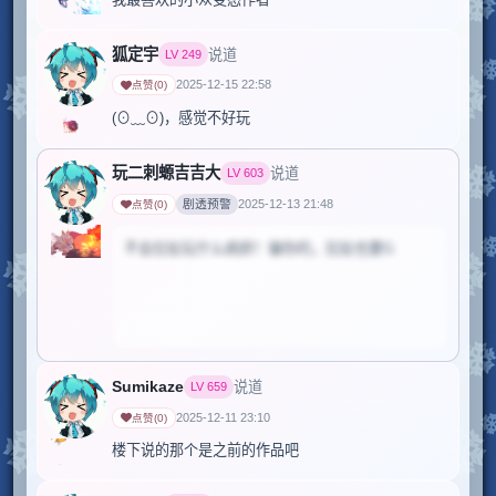
狐定宇
说道
LV
249
2025-12-15 22:58
点赞
(
0
)
(⊙﹏⊙)，感觉不好玩
玩二刺螈吉吉大
说道
LV
603
剧透预警
2025-12-13 21:48
点赞
(
0
)
不会拉扯玩什么病娇！骗你的，拉扯也要G
Sumikaze
说道
LV
659
当前评论包含部分剧透
2025-12-11 23:10
点赞
(
0
)
点击查看完整内容。
楼下说的那个是之前的作品吧