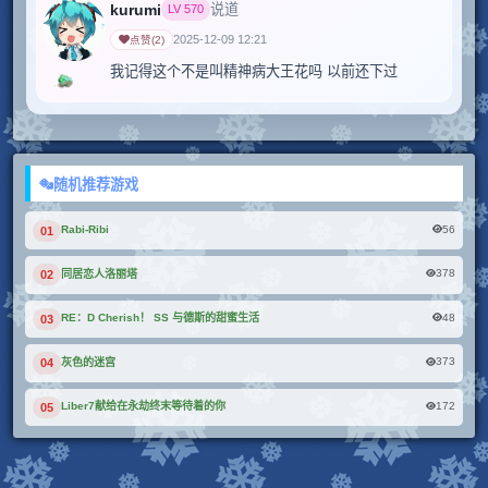
kurumi
说道
LV
570
2025-12-09 12:21
点赞
(
2
)
我记得这个不是叫精神病大王花吗 以前还下过
随机推荐游戏
56
Rabi-Ribi
01
378
同居恋人洛丽塔
02
48
RE：D Cherish！ SS 与德斯的甜蜜生活
03
373
灰色的迷宫
04
172
Liber7献给在永劫终末等待着的你
05