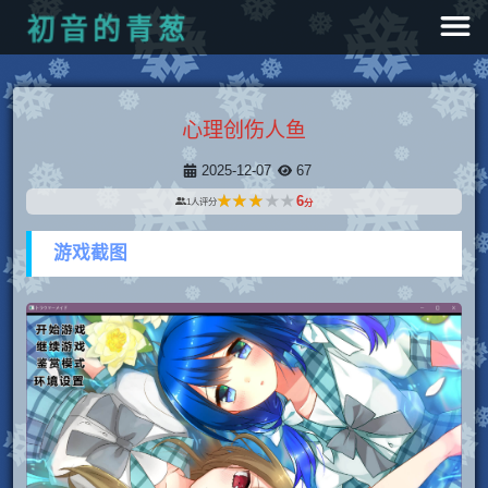
葱
青
的
音
初
心理创伤人鱼
2025-12-07
67
★★★★★
★★★★★
6
1
人评分
分
游戏截图