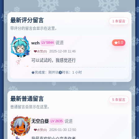
最新评分留言
1 条留言
带评分的留言会显示在这里。
wzh
6.0
说道
LV
5844
2025-12-08 11:46
点赞
(
0
)
可以试试的，我感觉还行
完成度：
刚开坑
时长：
1 小时
最新普通留言
5 条留言
普通留言会显示在这里。
无空白昼
说道
LV
2635
2026-01-30 12:50
点赞
(
0
)
我最喜欢的小众变态作者