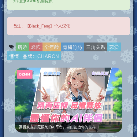
介绍由GORK机翻提供
备注：
【Black_Feng】个人汉化
病娇
恐怖
全年龄
青梅竹马
三角关系
恋爱
惊悚
品牌：CHARON
赛博女友，无限制的AI平台，自由创造你的世界