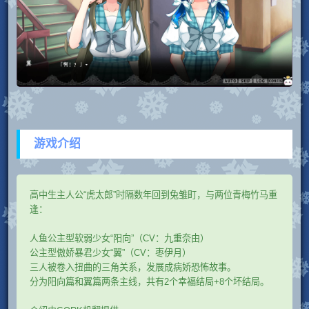
游戏介绍
高中生主人公“虎太郎”时隔数年回到兔雏町，与两位青梅竹马重
逢：
人鱼公主型软弱少女“阳向”（CV：九重奈由）
公主型傲娇暴君少女“翼”（CV：枣伊月）
三人被卷入扭曲的三角关系，发展成病娇恐怖故事。
分为阳向篇和翼篇两条主线，共有2个幸福结局+8个坏结局。