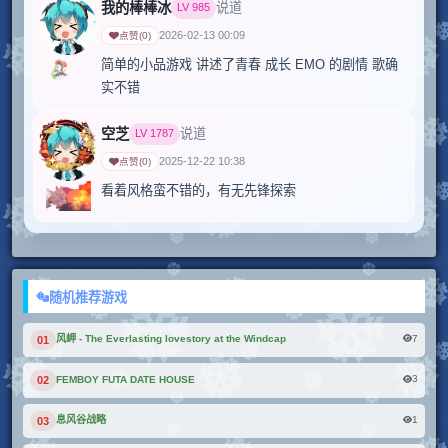
我的棒棒冰
说道
LV
985
2026-02-13 00:09
点赞
(
0
)
简单的小品游戏 讲述了青春 成长 EMO 的剧情 歌确
实不错 
空芝
说道
LV
1787
2025-12-22 10:38
点赞
(
0
)
看着风格蛮不错的，有无先锋探索
随机推荐游戏
7
风岬 - The Everlasting lovestory at the Windcap
01
3
FEMBOY FUTA DATE HOUSE
02
1
息风谷战略
03