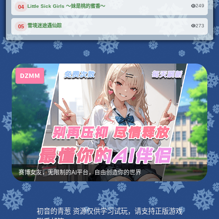
249
Little Sick Girls ～妹是桃的蜜香～
04
273
雪境迷途遇仙踪
05
赛博女友，无限制的AI平台，自由创造你的世界
初音的青葱 资源仅供学习试玩，请支持正版游戏