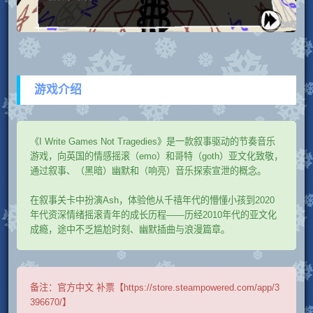
游戏介绍
《I Write Games Not Tragedies》是一款叙事驱动的节奏音乐
游戏，向英国的情感摇滚（emo）和哥特（goth）亚文化致敬，
通过叙事、（黑暗）幽默和（响亮）音乐探索宣泄的概念。
在叙事关卡中扮演Ash，体验他从千禧年代的懵懂小孩到2020
年代资深情绪摇滚青年的成长历程——历经2010年代的亚文化
成瘾，途中不乏尴尬时刻、幽默插曲与浪漫篇章。
备注：
官方中文 补票【https://store.steampowered.com/app/3
396670/】