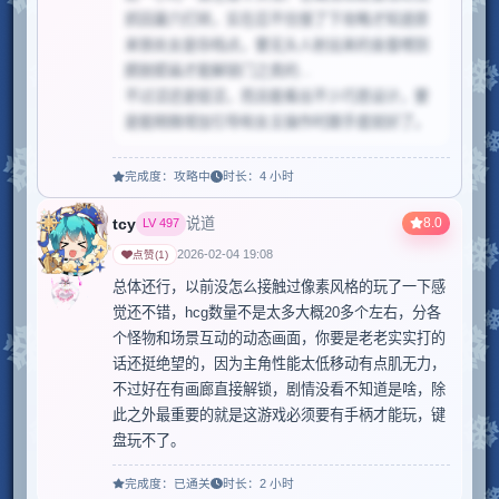
抓回巢穴打转，实在忍不住搜了下攻略才知道原
来铁处女是存档点，要无头人射出来的金蛋喂到
膀胱壁画才能解锁门之类的...

不过涩还是挺涩，而且能看出不少巧思设计，要
是能稍微增加引导和女主操作时跟手度就好了。
完成度：
攻略中
时长：
4 小时
tcy
8.0
说道
LV
497
当前评论包含部分剧透
2026-02-04 19:08
点赞
(
1
)
点击查看完整内容。
总体还行，以前没怎么接触过像素风格的玩了一下感
觉还不错，hcg数量不是太多大概20多个左右，分各
个怪物和场景互动的动态画面，你要是老老实实打的
话还挺绝望的，因为主角性能太低移动有点肌无力，
不过好在有画廊直接解锁，剧情没看不知道是啥，除
此之外最重要的就是这游戏必须要有手柄才能玩，键
完成度：
已通关
时长：
2 小时