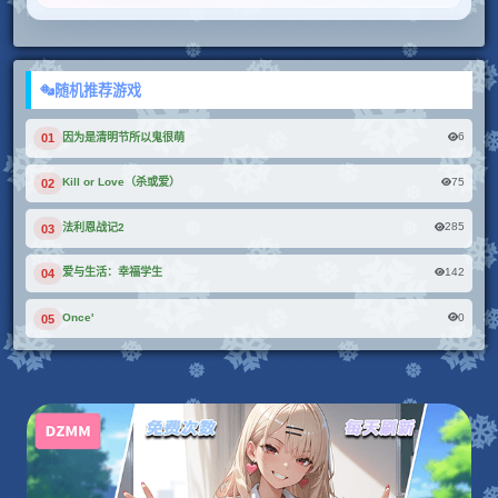
随机推荐游戏
6
因为是清明节所以鬼很萌
01
75
Kill or Love（杀或爱）
02
285
法利恩战记2
03
142
爱与生活：幸福学生
04
0
Once'
05