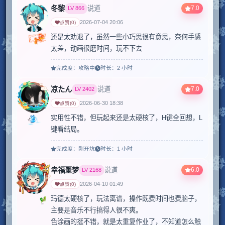
冬黎
7.0
说道
LV
866
2026-07-04 20:06
点赞
(
0
)
还是太劝退了，虽然一些小巧思很有意思，奈何手感
太差，动画很磨时间，玩不下去
完成度：
攻略中
时长：
2 小时
凉たん
7.0
说道
LV
2402
2026-06-30 18:38
点赞
(
0
)
实用性不错，但玩起来还是太硬核了，H键全回想，L
键看结局。
完成度：
刚开坑
时长：
1 小时
幸福噩梦
6.0
说道
LV
2168
2026-04-10 01:49
点赞
(
0
)
玛德太硬核了，玩法离谱，操作既费时间也费脑子，
主要是音乐不行搞得人很不爽。

色涂画的挺不错，就是太重复作业了，不知道怎么触