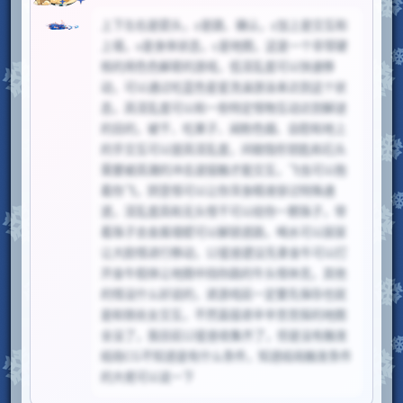
上下左右是箭头，z是跳、确认，z加上是交互和
上墙，x是身体状态，c是地图，这是一个非常硬
核的用色色解密的游戏，低淫乱度可以快速移
动，可以通过吃蓝色星星洗澡游泳来达到这个状
态，高淫乱度可以和一些特定怪物互动达到解谜
的目的，被干、吃果子、闻粉色烟、自慰和地上
的手交互可以提高淫乱度，间歇隐形钥匙和石头
需要被高潮的冲击波接触才能交互，飞虫可以抱
着你飞，阴茎怪可以让你浑身精液穿过特殊通
道，淫乱度高和无头怪干可以给你一颗珠子，带
着珠子去金属墙壁可以解锁道路，喝水可以尿尿
让大脸怪进行移动，12星座建议先拿金牛可以打
开金牛假体让地图中挡你路的牛头怪休克，其他
的怪没什么好说的，退游戏前一定要先保存也就
是和铁处女交互，不然直接退辛辛苦苦探的地图
全没了，我目前12星座收集齐了，但是没有触发
结局CG不知道是有什么条件，知道结局触发条件
的大佬可以说一下