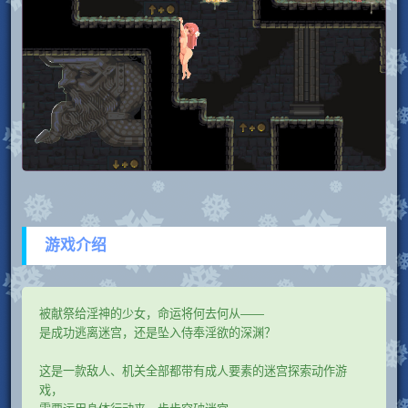
游戏介绍
被献祭给淫神的少女，命运将何去何从——
是成功逃离迷宫，还是坠入侍奉淫欲的深渊？
这是一款敌人、机关全部都带有成人要素的迷宫探索动作游
戏，