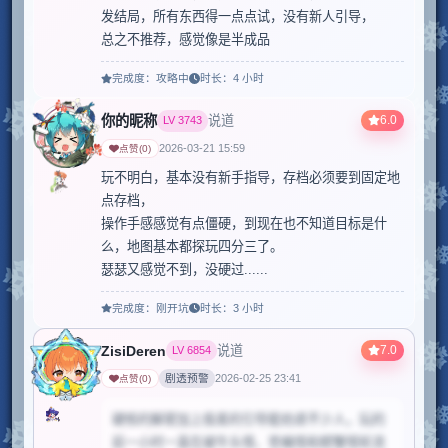
发结局，所有东西得一点点试，没有新人引导，

总之不推荐，感觉像是半成品
完成度：
攻略中
时长：
4 小时
你的昵称
6.0
说道
LV
3743
2026-03-21 15:59
点赞
(
0
)
玩不明白，基本没有新手指导，存档必须要到固定地
点存档，

操作手感感觉有点僵硬，到现在也不知道目标是什
么，地图基本都探玩四分三了。

瑟瑟又感觉不到，没硬过......
完成度：
刚开坑
时长：
3 小时
ZisiDeren
7.0
说道
LV
6854
剧透预警
2026-02-25 23:41
点赞
(
0
)
硬核的解密加上极差的引导能劝退不少人，玩的
前一小时一直在被牛头怪、苍蝇怪和螃蟹怪轮流