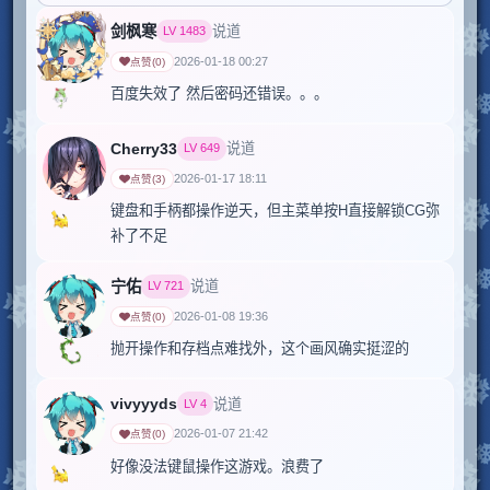
剑枫寒
说道
LV
1483
2026-01-18 00:27
点赞
(
0
)
百度失效了 然后密码还错误。。。
Cherry33
说道
LV
649
2026-01-17 18:11
点赞
(
3
)
键盘和手柄都操作逆天，但主菜单按H直接解锁CG弥
当前评论包含部分剧透
补了不足
点击查看完整内容。
宁佑
说道
LV
721
2026-01-08 19:36
点赞
(
0
)
抛开操作和存档点难找外，这个画风确实挺涩的
vivyyyds
说道
LV
4
2026-01-07 21:42
点赞
(
0
)
好像没法键鼠操作这游戏。浪费了