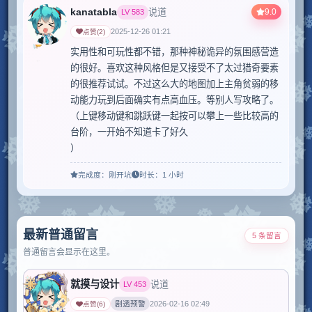
kanatabla
9.0
说道
LV
583
2025-12-26 01:21
点赞
(
2
)
实用性和可玩性都不错，那种神秘诡异的氛围感营造
的很好。喜欢这种风格但是又接受不了太过猎奇要素
的很推荐试试。不过这么大的地图加上主角贫弱的移
动能力玩到后面确实有点高血压。等别人写攻略了。
（上键移动键和跳跃键一起按可以攀上一些比较高的
台阶，一开始不知道卡了好久

）
完成度：
刚开坑
时长：
1 小时
最新普通留言
5 条留言
普通留言会显示在这里。
就摸与设计
说道
LV
453
剧透预警
2026-02-16 02:49
点赞
(
6
)