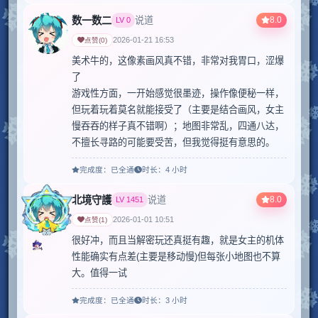
数一数二
8.0
说道
LV
0
2026-01-21 16:53
点赞
(
0
)
美术牛的，这像素画风真不错，非常对我胃口，涩爆
了

游戏性方面，一开始感觉很墨迹，操作像便秘一样，
但玩着玩着莫名就能接受了（主要是结合画风，女主
慢吞吞的样子真不错啊）；地图非常乱，四通八达，
不擅长寻路的可能要受苦，但我觉得挺有意思的。
完成度：
已全通
时长：
4 小时
北境守護
8.0
说道
LV
1451
2026-01-01 10:51
点赞
(
1
)
很好冲，而且当解密玩还真挺有趣，就是女主的机体
性能确实有点差(主要是移动慢)但每张小地图也不算
大。值得一试
完成度：
已全通
时长：
3 小时