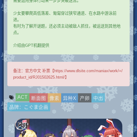
需要运用身体行动来一步步突破迷宫。
少女要攀爬高低落差、匍匐穿过狭窄通道、在水路中游泳前
进。
有时为了解开谜题，还必须主动被敌人抓住，被运送到其他地
点。
介绍由GPT机翻提供
备注：
官方中文 补票【https://www.dlsite.com/maniax/work/=/
product_id/RJ01502625.html/】
ACT
断面图
像素
异种X
产卵
中出
品牌：こぐま企画