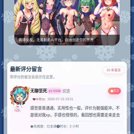
赛博女友，无限制的AI平台，自由创造你的世界
最新评分留言
10 条留言
带评分的留言会显示在这里。
无聊至死
6.0
说道
LV
5338
2026-07-15 19:51
点赞
(
0
)
感觉普普通通，实用性也一般，评价为勉强能冲，不
是很对我xp，手感也怪怪的，看回想也需要走来走去
完成度：
已全通
时长：
2 小时