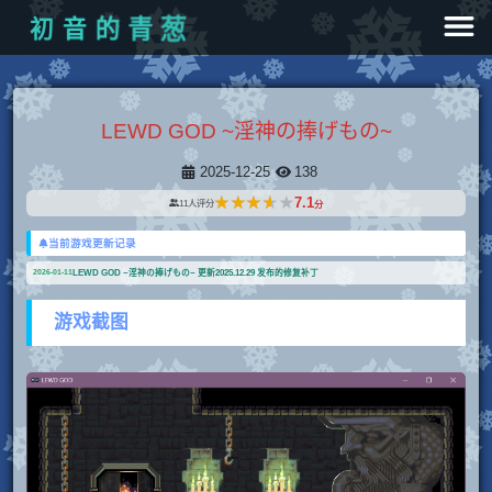
葱
青
的
音
初
LEWD GOD ~淫神の捧げもの~
2025-12-25
138
★★★★★
★★★★★
7.1
11
人评分
分
当前游戏更新记录
LEWD GOD ~淫神の捧げもの~ 更新2025.12.29 发布的修复补丁
2026-01-11
游戏截图