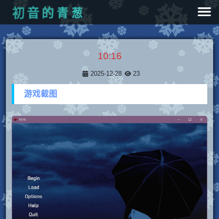
青
葱
的
音
初
10:16
2025-12-28
23
游戏截图