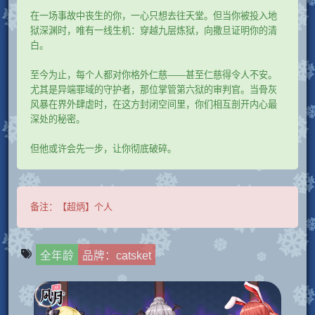
在一场事故中丧生的你，一心只想去往天堂。但当你被投入地
狱深渊时，唯有一线生机：穿越九层炼狱，向撒旦证明你的清
白。
至今为止，每个人都对你格外仁慈——甚至仁慈得令人不安。
尤其是异端罪域的守护者，那位掌管第六狱的审判官。当骨灰
风暴在界外肆虐时，在这方封闭空间里，你们相互剖开内心最
深处的秘密。
但他或许会先一步，让你彻底破碎。
备注：
【超炳】个人
全年龄
品牌：catsket