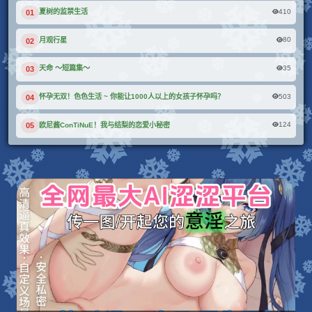
410
夏树的监禁生活
01
80
月观行星
02
35
天命 ～短篇集～
03
503
怀孕无双！色色生活 ~ 你能让1000人以上的女孩子怀孕吗？
04
124
欧尼酱ConTiNuE！我与结梨的恋爱小秘密
05