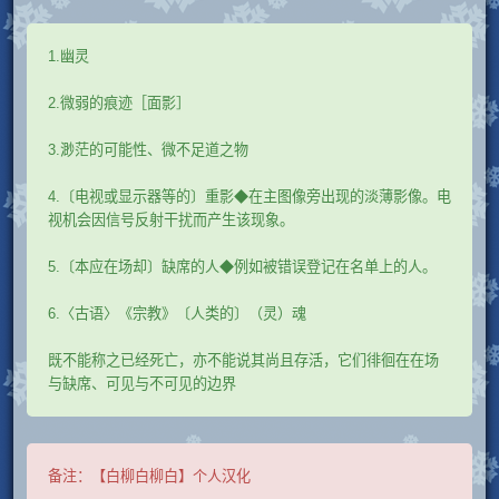
1.幽灵
2.微弱的痕迹［面影］
3.渺茫的可能性、微不足道之物
4.〔电视或显示器等的〕重影◆在主图像旁出现的淡薄影像。电
视机会因信号反射干扰而产生该现象。
5.〔本应在场却〕缺席的人◆例如被错误登记在名单上的人。
6.〈古语〉《宗教》〔人类的〕（灵）魂
既不能称之已经死亡，亦不能说其尚且存活，它们徘徊在在场
与缺席、可见与不可见的边界
备注：
【白柳白柳白】个人汉化