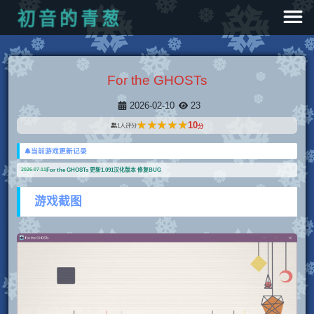
葱
青
的
音
初
For the GHOSTs
2026-02-10
23
★★★★★
★★★★★
10
1
人评分
分
当前游戏更新记录
For the GHOSTs 更新1.091汉化版本 修复BUG
2026-07-11
游戏截图