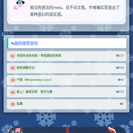
相当有想法的meta，且不论文笔，作者确实营造出了
某种虚幻的现实感。
随机推荐游戏
157
寻找失去的未来／寻找遗失的未来
01
540
奈的调教日记
02
96
千面（Melancholy Love）
03
164
极上！破茶灭茶 茶艺大赛
04
1
乱蝶
05