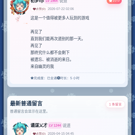
初梦cp
10.0
说道
LV
1964
2026-07-22 02:06
点赞
(
0
)
这是一个值得被更多人玩到的游戏

再见了

直到我们能再次道别的那一天。

再见了

那终究什么都不会剩下

被遗忘、被消逝的来日。

来自幽灵的我
完成度：
已全通
时长：
5 小时
最新普通留言
1 条留言
普通留言会显示在这里。
谲谋乂才
说道
LV
1244
2026-04-15 04:45
点赞
(
0
)