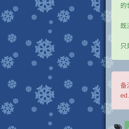
的
既
只
备
ed