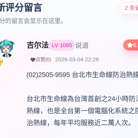
新评分留言
2 条
分的留言会显示在这里。
吉尔法
说道
6
LV
1095
2026-03-04 22:28
点赞
(
0
)
(02)2505-9595 台北市生命線防治熱線
台北市生命線為台灣首創之24小時防
熱線，也是全台第一個電腦化系統之
治熱線，每年平均服務近二萬人次。
