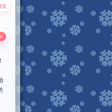
留言
.0


治
防