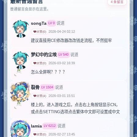
最新普通留言
4 条留言
普通留言会显示在这里。
songTa
说道
LV
0
2026-04-24 02:12
点赞
(
0
)
建议直接用CE修改器改改钱走流程，不然挺牢
梦幻中的尘埃
说道
LV
540
2026-03-02 16:39
点赞
(
0
)
怎么全屏啊？？？？
裂骨
说道
LV
1504
2026-03-01 15:51
点赞
(
4
)
楼上的，进入游戏之后，点击右上角按钮显示CN，
或点击SETTING选项点击繁体中文即可设置成中文
lamia
说道
LV
6212
2026-02-27 13:45
点赞
(
0
)