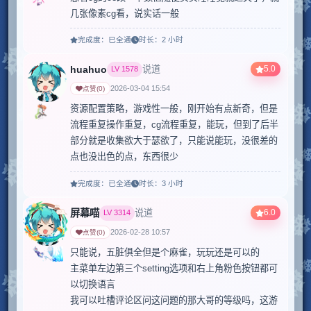
几张像素cg看，说实话一般
完成度：
已全通
时长：
2 小时
huahuo
5.0
说道
LV
1578
2026-03-04 15:54
点赞
(
0
)
资源配置策略，游戏性一般，刚开始有点新奇，但是
流程重复操作重复，cg流程重复，能玩，但到了后半
部分就是收集欲大于瑟欲了，只能说能玩，没很差的
点也没出色的点，东西很少
完成度：
已全通
时长：
3 小时
屏幕喵
6.0
说道
LV
3314
2026-02-28 10:57
点赞
(
0
)
只能说，五脏俱全但是个麻雀，玩玩还是可以的

主菜单左边第三个setting选项和右上角粉色按钮都可
以切换语言

我可以吐槽评论区问这问题的那大哥的等级吗，这游