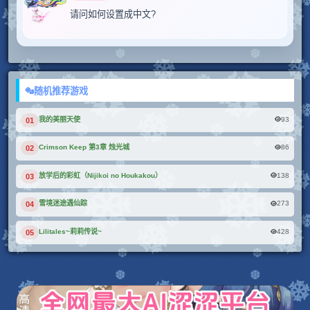
请问如何设置成中文?
随机推荐游戏
93
我的美丽天使
01
86
Crimson Keep 第3章 烛光城
02
138
放学后的彩虹（Nijikoi no Houkakou）
03
273
雪境迷途遇仙踪
04
428
Lilitales~莉莉传说~
05