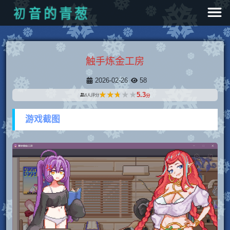
初
音
的
青
葱
触手炼金工房
2026-02-26
58
★★★★★
★★★★★
5.3
6
人评分
分
游戏截图