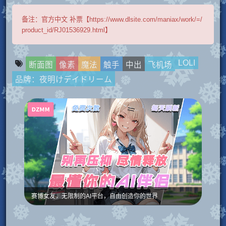
备注：
官方中文 补票【https://www.dlsite.com/maniax/work/=/
product_id/RJ01536929.html】
LOLI
断面图
像素
魔法
触手
中出
飞机场
品牌：夜明けデイドリーム
赛博女友，无限制的AI平台，自由创造你的世界