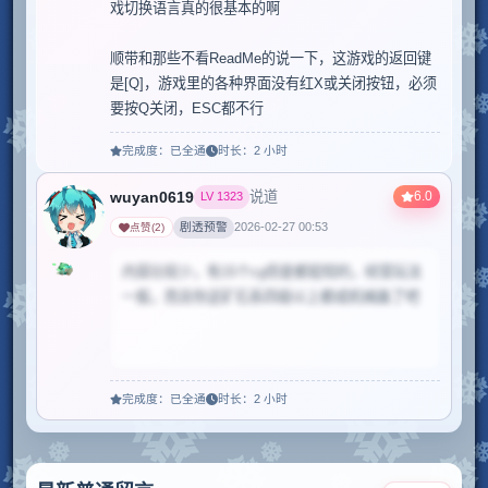
戏切换语言真的很基本的啊

顺带和那些不看ReadMe的说一下，这游戏的返回键
是[Q]，游戏里的各种界面没有红X或关闭按钮，必须
要按Q关闭，ESC都不行
完成度：
已全通
时长：
2 小时
wuyan0619
6.0
说道
LV
1323
剧透预警
2026-02-27 00:53
点赞
(
2
)
内容比较少，有15个cg但是都挺短的，经营玩法
一般，而且你这矿石系四级以上都成机械姦了吧
完成度：
已全通
时长：
2 小时
当前评论包含部分剧透
点击查看完整内容。