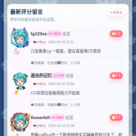
最新评分留言
6 条留言
带评分的留言会显示在这里。
fg123za
6.0
说道
LV
4973
2026-06-19 11:11
点赞
(
0
)
几张像素cg 一般般，建议直接用CE修改
完成度：
已全通
时长：
2 小时
逝去的记忆
4.0
说道
LV
378
2026-04-22 23:50
点赞
(
0
)
CG非常垃圾看得我力不起来
完成度：
攻略中
时长：
1 小时
flowerfell
5.0
说道
LV
2694
2026-03-14 21:09
点赞
(
0
)
想看cg的ce改一下数值随便买买睡睡觉就过关了，就