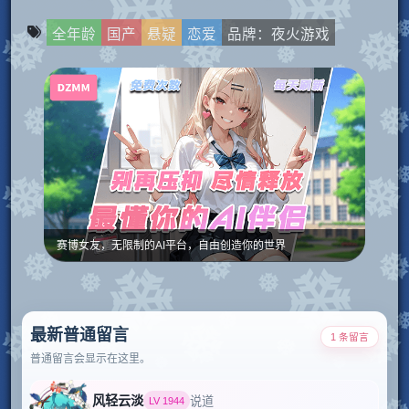
全年龄
国产
悬疑
恋爱
品牌：夜火游戏
赛博女友，无限制的AI平台，自由创造你的世界
最新普通留言
1 条留言
普通留言会显示在这里。
风轻云淡
说道
LV
1944