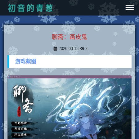
葱
青
的
音
初
聊斋：画皮鬼
2026-03-13
2
游戏截图