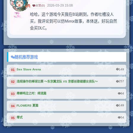
2026-03-29 15:08
点赞
(
0
)
哈哈，这个游戏今天我在B站刷到，作者吐槽没人
买，我评论到可以仿Mirror故事，本体送，好玩自然
会买DLC。
随机推荐游戏
149
Sex Slave Arena
01
257
违规操作的棒球比赛 ～东京翼龙队 VS 京都丝歌缇娜女孩队～
02
64
寒蝉鸣泣之时：绵流篇
03
149
FLOWERS 夏篇
04
54
零式
05