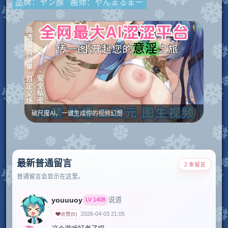
品牌：ヤン豚
画师：やんまるまー
破尺度AI，一键生成你的视频幻想
最新普通留言
2 条留言
普通留言会显示在这里。
youuuoy
说道
LV
1408
2026-04-03 21:05
点赞
(
0
)