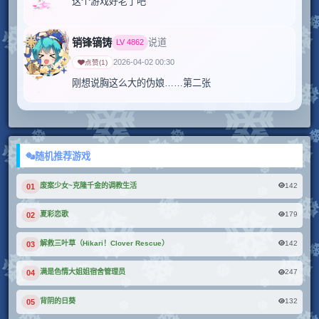
这个游戏好老了吧
销锋镝铸
说道
LV
4862
2026-04-02 00:30
点赞
(
1
)
刚想说胸这么大的伪娘……第二张
随机推荐游戏
142
废案少⼥~克隆千⾦的调教⽣活
01
179
夏彩恋歌
02
142
解救三叶草（Hikari！Clover Rescue）
03
247
满是色情大姐姐宿舍管理员
04
132
背阴的日葵
05