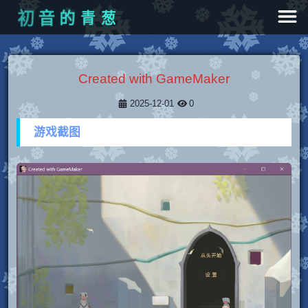
音
的
初
青
葱
Created with GameMaker
2025-12-01
0
游戏截图