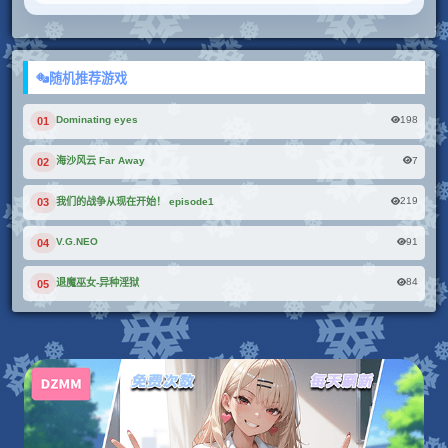
随机推荐游戏
198
Dominating eyes
01
7
海沙风云 Far Away
02
219
我们的战争从现在开始！ episode1
03
91
V.G.NEO
04
84
退魔巫女-异种淫狱
05