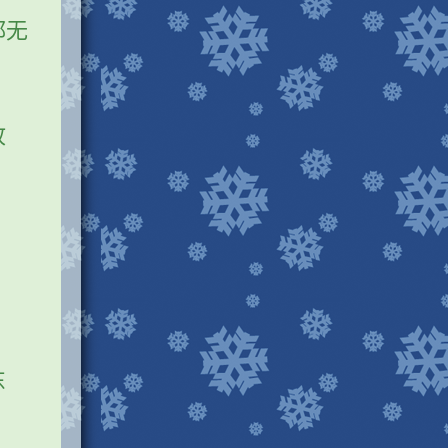
都无
故
东