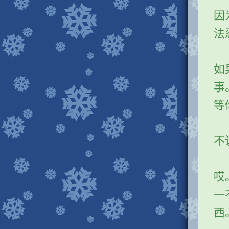
因
法
如
事
等
不
哎
一
西