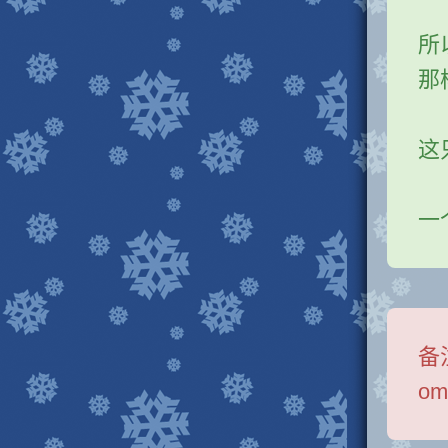
所
那
这
一
备
om