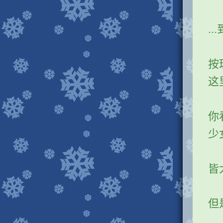
.
按
这
你
少
皆
但