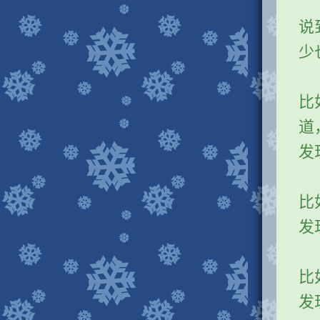
说
少
比
道
发
比
发
比
发