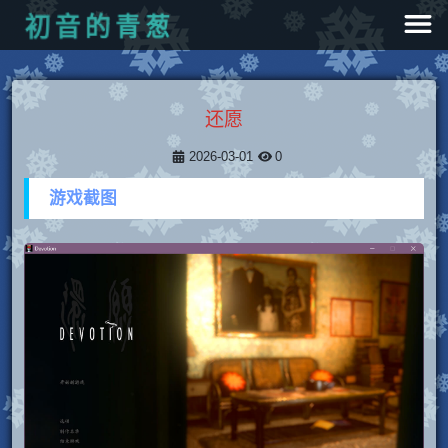
葱
青
的
音
初
还愿
2026-03-01
0
游戏截图