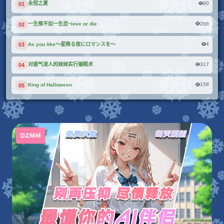
80
永恒之夏
01
266
一生推不如一生恋~love or die
02
4
As you like～星降る夜にロマンスを～
03
317
对盛气凌人的妹妹实行催眠术
04
158
King of Halloween
05