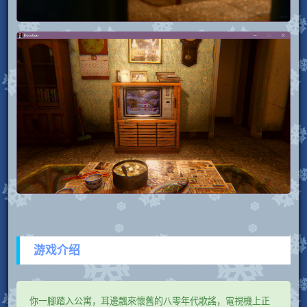
游戏介绍
你一腳踏入公寓，耳邊飄來懷舊的八零年代歌謠，電視機上正