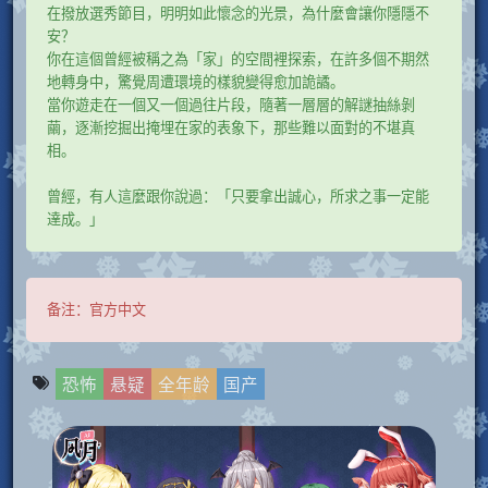
在撥放選秀節目，明明如此懷念的光景，為什麼會讓你隱隱不
安？
你在這個曾經被稱之為「家」的空間裡探索，在許多個不期然
地轉身中，驚覺周遭環境的樣貌變得愈加詭譎。
當你遊走在一個又一個過往片段，隨著一層層的解謎抽絲剝
繭，逐漸挖掘出掩埋在家的表象下，那些難以面對的不堪真
相。
曾經，有人這麼跟你說過：「只要拿出誠心，所求之事一定能
達成。」
备注：
官方中文
恐怖
悬疑
全年龄
国产