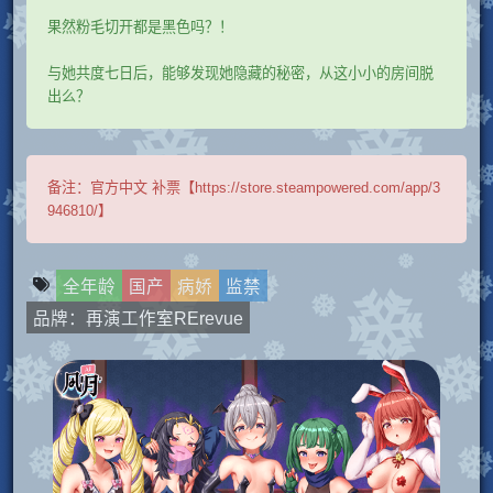
果然粉毛切开都是黑色吗？！
与她共度七日后，能够发现她隐藏的秘密，从这小小的房间脱
出么？
备注：
官方中文 补票【https://store.steampowered.com/app/3
946810/】
全年龄
国产
病娇
监禁
品牌：再演工作室RErevue