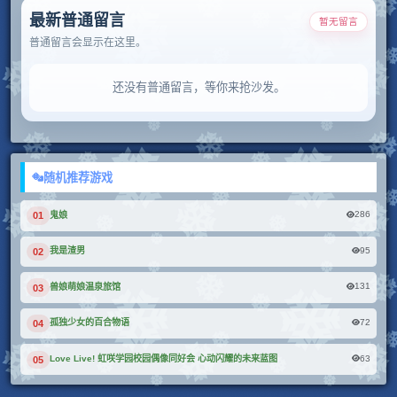
最新普通留言
暂无留言
普通留言会显示在这里。
还没有普通留言，等你来抢沙发。
随机推荐游戏
286
鬼娘
01
95
我是渣男
02
131
兽娘萌娘温泉旅馆
03
72
孤独少女的百合物语
04
63
Love Live! 虹咲学园校园偶像同好会 心动闪耀的未来蓝图
05