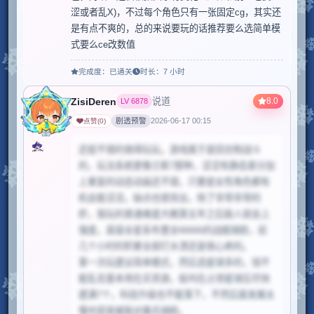
涩或者乱X)，不过每个角色只有一张固定cg，其实还
是有点不爽的，总的来说要玩的话推荐要么选简单模
式要么ce改数值
完成度：
已通关
时长：
7 小时
ZisiDeren
8.0
说道
LV
6878
剧透预警
2026-06-17 00:15
点赞
(
0
)
还挺不错的值得玩玩，游戏属于是回合制战斗
的，玩法系统更像兰斯7那种，涩涩有静态差分加
上重复的动态动画还不错，只要是女性角色都有
机会能涩涩。缺点也很突出，除了非常非常的
肝，我玩的普通难度大概第五年之后敌人就会上
强度，直接全星系布置全66666的战舰骑脸，前
几个小时的积累全部打水漂还是很心疼的。

第一次玩建议简单模式，然后选星球多的，钱不
能乱花基本用在买资源，船坞在占领星球后尽快
建满7个，科技升级也不能落下，不然后面发展太
慢也容易被敌对暴兵骑脸。