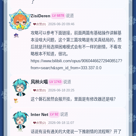
了
ZisiDeren
说道
LV
6878
2026-06-20 09:46
点赞
(
0
)
攻略可以参考下面链接，前面两篇有基础操作讲解基
本没啥大问题，这个第三篇攻略是有关真结局的，然
后就是开局选择困难模式会有不一样的剧情，不看攻
略根本不知道，很坑。

https://www.bilibili.com/opus/906044662729408517?
from=search&spm_id_from=333.337.0.0
风林火喵
说道
LV
1743
2026-06-18 20:25
点赞
(
0
)
这个磐石居然会报开挂，里面是有修改器还是啥？
Inter Net
说道
LV
92
2026-06-18 11:07
点赞
(
2
)
话说有没有通关的大佬说一下推剧情的流程啊？开了