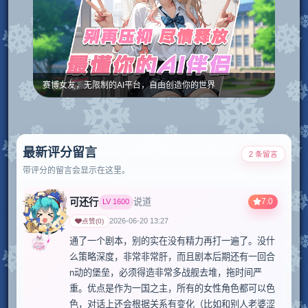
赛博女友，无限制的AI平台，自由创造你的世界
最新评分留言
2 条留言
带评分的留言会显示在这里。
可还行
7.0
说道
LV
1600
2026-06-20 13:27
点赞
(
0
)
通了一个剧本，别的实在没有精力再打一遍了。没什
么策略深度，非常非常肝，而且剧本后期还有一回合
n动的堡垒，必须得造非常多战舰去堆，拖时间严
重。优点是作为一国之主，所有的女性角色都可以色
色，对话上还会根据关系有变化（比如和别人老婆涩