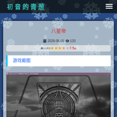
初
音
的
青
葱
八星帝
2026-06-05
133
★★★★★
★★★★★
7.5
2
人评分
分
游戏截图