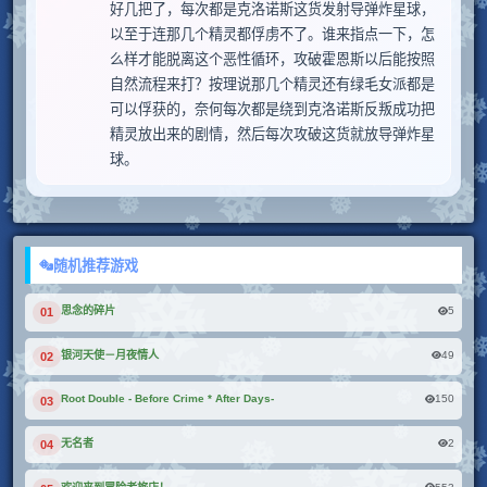
好几把了，每次都是克洛诺斯这货发射导弹炸星球，
以至于连那几个精灵都俘虏不了。谁来指点一下，怎
么样才能脱离这个恶性循环，攻破霍恩斯以后能按照
自然流程来打？按理说那几个精灵还有绿毛女派都是
可以俘获的，奈何每次都是绕到克洛诺斯反叛成功把
精灵放出来的剧情，然后每次攻破这货就放导弹炸星
球。
随机推荐游戏
5
思念的碎片
01
49
银河天使－月夜情人
02
150
Root Double - Before Crime * After Days-
03
2
无名者
04