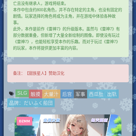
亡且没有继承人，游戏将结束。
本作中包含约800名角色，并不存在特定的主角，也没有固定的
剧情。玩家选择的角色将成为主角，并在游戏中体验各种故
事。
此外，本作是前作《雷神7》的升级版本。虽然与《雷神7》有
部分数据重叠，但新增了大量全新绘制的图像。即使没有玩过
《雷神7》，也能轻松享受本作的乐趣。而对于玩过《雷神7》
的玩家，本作将提供更加丰富的内容。
备注：
【甜族星人】赞助汉化
SLG
触摸
大量汁
后宫
军事
西瓜肚
出轨
品牌：だいふく船団