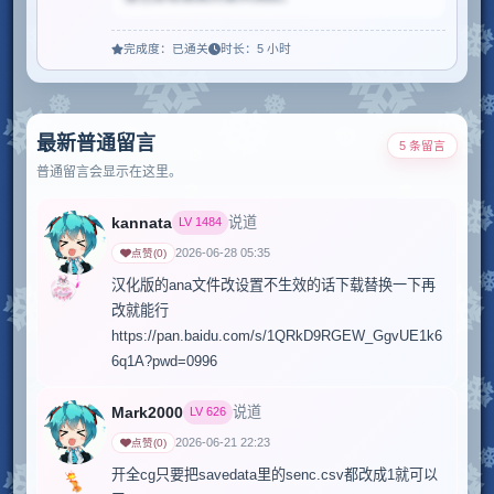
完成度：
已通关
时长：
5 小时
最新普通留言
5 条留言
当前评论包含部分剧透
普通留言会显示在这里。
点击查看完整内容。
kannata
说道
LV
1484
2026-06-28 05:35
点赞
(
0
)
汉化版的ana文件改设置不生效的话下载替换一下再
改就能行
https://pan.baidu.com/s/1QRkD9RGEW_GgvUE1k6
6q1A?pwd=0996
Mark2000
说道
LV
626
2026-06-21 22:23
点赞
(
0
)
开全cg只要把savedata里的senc.csv都改成1就可以