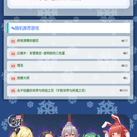
随机推荐游戏
77
终将凋零的镜花
01
2
幻想乡：有罪推定~夜明前的三色堇
02
42
情圣
03
1
按摩大师
04
294
永不枯萎的世界与终结之花（不败世界与终焉之花）
05