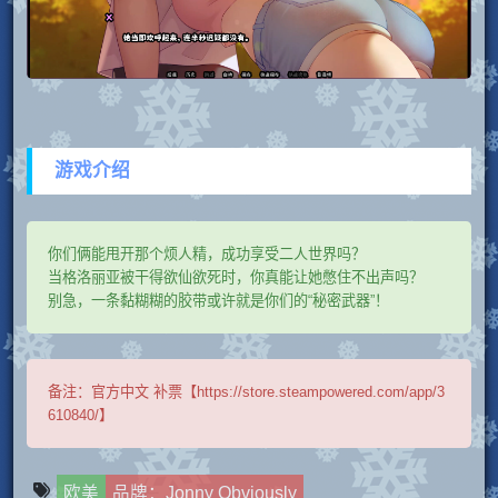
游戏介绍
你们俩能甩开那个烦人精，成功享受二人世界吗？
当格洛丽亚被干得欲仙欲死时，你真能让她憋住不出声吗？
别急，一条黏糊糊的胶带或许就是你们的“秘密武器”！
备注：
官方中文 补票【https://store.steampowered.com/app/3
610840/】
欧美
品牌：Jonny Obviously