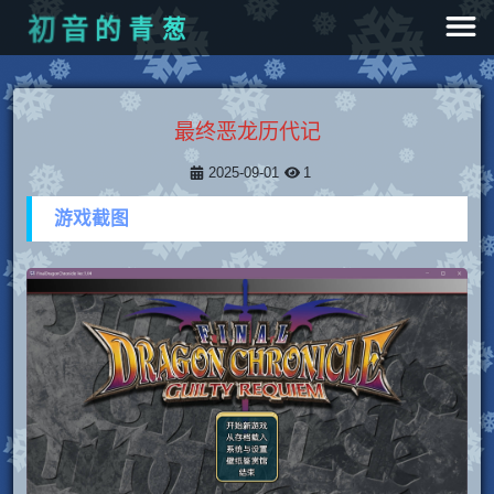
的
青
葱
音
初
最终恶龙历代记
2025-09-01
1
游戏截图