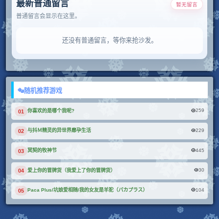
最新普通留言
暂无留言
普通留言会显示在这里。
还没有普通留言，等你来抢沙发。
随机推荐游戏
259
你喜欢的是哪个我呢?
01
229
与抖Ｍ精灵的异世界靡孕生活
02
445
冥契的牧神节
03
30
爱上你的冒牌货（我爱上了你的冒牌货）
04
104
Paca Plus/坑娘爱相随/我的女友是羊驼（パカプラス）
05