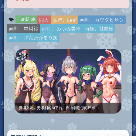
FanDisk
同人
品牌：Leaf
画师：カワタヒサシ
画师：中村毅
画师：みつみ美里
画师：甘露樹
画师：さんた☆まりあ
赛博女友，无限制的AI平台，自由创造你的世界