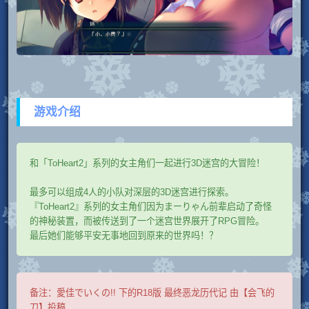
游戏介绍
和「ToHeart2」系列的女主角们一起进行3D迷宫的大冒险！
最多可以组成4人的小队对深层的3D迷宫进行探索。
『ToHeart2』系列的女主角们因为まーりゃん前辈启动了奇怪
的神秘装置，而被传送到了一个迷宫世界展开了RPG冒险。
最后她们能够平安无事地回到原来的世界吗！？
备注：
愛佳でいくの!! 下的R18版 最终恶龙历代记 由【会飞的
刀】投稿