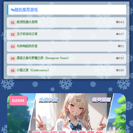
随机推荐游戏
343
绝顶性器大发明
01
107
玉子的派对之夜
02
51
与你响起的乐音
03
192
遗迹之森与梦魔之药（Dungeon Town）
04
180
小猫之家（Cat&rooms）
05