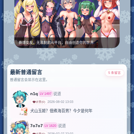
赛博女友，无限制的AI平台，自由创造你的世界
最新普通留言
5 条留言
普通留言会显示在这里。
n1q
说道
LV
1497
2026-08-02 13:03
点赞
(
0
)
犬山玉姬？佃煮海苔男？今夕是何年
7o7o7
说道
LV
1620
2026-07-27 22:02
点赞
(
0
)