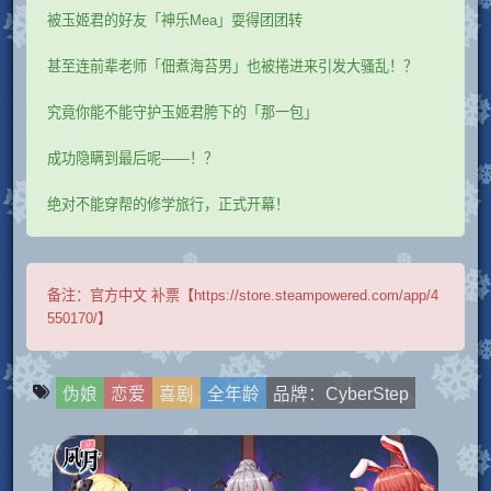
被玉姬君的好友「神乐Mea」耍得团团转
甚至连前辈老师「佃煮海苔男」也被捲进来引发大骚乱！？
究竟你能不能守护玉姬君胯下的「那一包」
成功隐瞒到最后呢——！？
绝对不能穿帮的修学旅行，正式开幕！
备注：
官方中文 补票【https://store.steampowered.com/app/4
550170/】
伪娘
恋爱
喜剧
全年龄
品牌：CyberStep