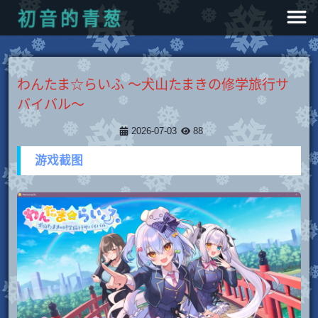
葱
青
的
音
初
わんたま☆らいふ ～犬山たまきの修学旅行サ
バイバル～
2026-07-03
88
游戏截图