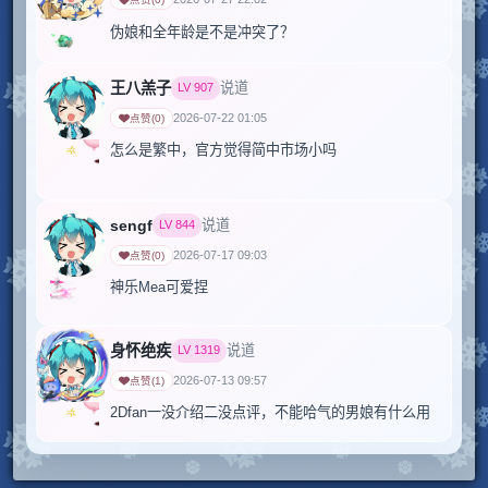
伪娘和全年龄是不是冲突了？
王八羔子
说道
LV
907
2026-07-22 01:05
点赞
(
0
)
怎么是繁中，官方觉得简中市场小吗

sengf
说道
LV
844
2026-07-17 09:03
点赞
(
0
)
神乐Mea可爱捏
身怀绝疾
说道
LV
1319
2026-07-13 09:57
点赞
(
1
)
2Dfan一没介绍二没点评，不能哈气的男娘有什么用