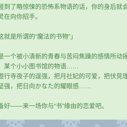
碰到了略惊悚的恐怖系物语的话，你的身后就
灵在向你招手。
这就是所谓的“魔法的书物”」
是一个被小清新的青春与苦闷焦躁的感情所动
，某个小小图书馆的物语……
遊行寺夜子的逞强，把月社妃的可爱，把伏見
坚强，把日向かなた的耀眼感……
备好——来一场你与“书”缘由的恋爱吧。