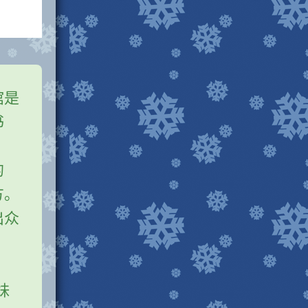
馆是
书
的
方。
出众
妹