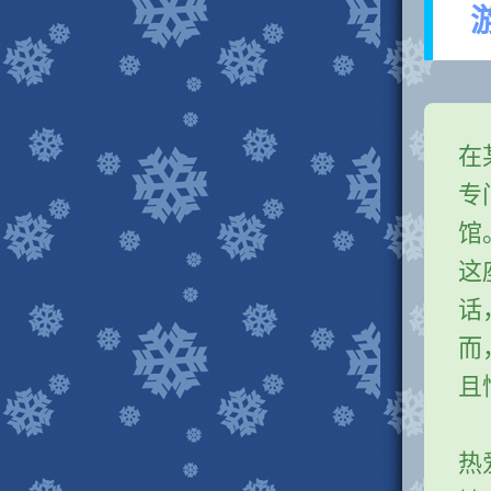
在
专
馆
这
话
而
且
热