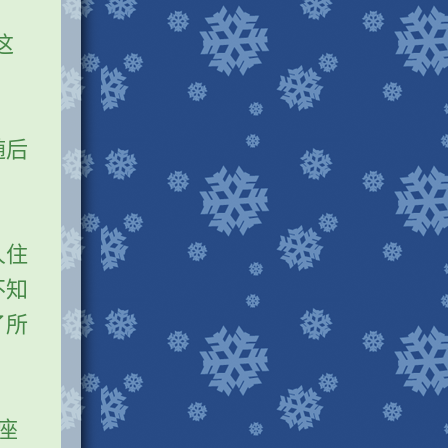
这
随后
人住
不知
了所
座