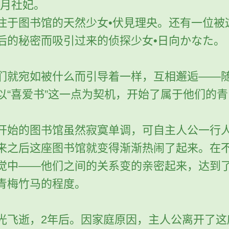
•月社妃。
住于图书馆的天然少女•伏見理央。还有一位被
后的秘密而吸引过来的侦探少女•日向かなた。
们就宛如被什么而引导着一样，互相邂逅——
以“喜爱书”这一点为契机，开始了属于他们的青
。
开始的图书馆虽然寂寞单调，可自主人公一行
来之后这座图书馆就变得渐渐热闹了起来。在
觉中——他们之间的关系变的亲密起来，达到
青梅竹马的程度。
光飞逝，2年后。因家庭原因，主人公离开了这