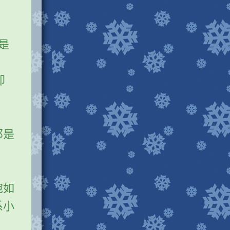
是
却
那是
宛如
系小
。