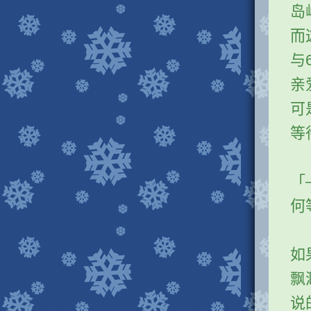
岛
而
与
亲
可
等
「
何
如
飘
说