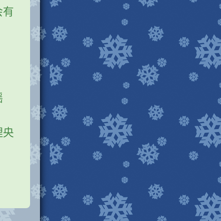
会有
摇
理央