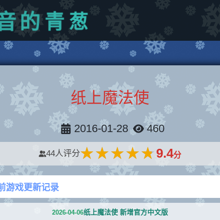
青
葱
的
音
纸上魔法使
2016-01-28
460
★★★★★
★★★★★
9.4
44
人评分
分
前游戏更新记录
纸上魔法使 新增官方中文版
2026-04-06