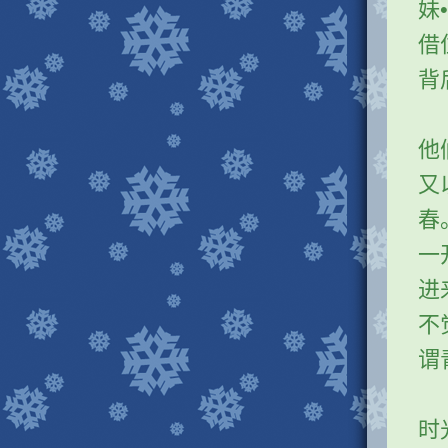
妹
借
背
他
又
春
一
进
不
谓
时