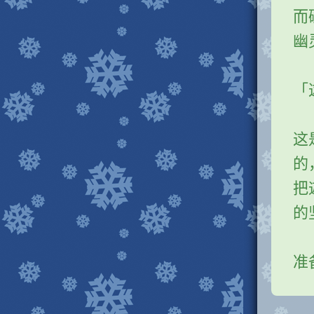
而
幽
「
这
的
把
的
准