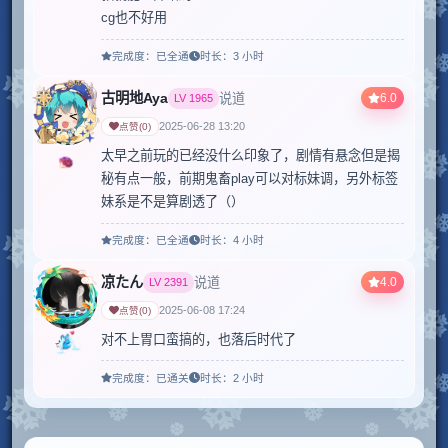
cg也不好用
完成度：
已全通
时长：
3 小时
古明地Aya
6.0
说道
LV
1965
2025-06-28 13:20
点赞
(
0
)
太早之前玩的已经没什么印象了，剧情有悬念但是揭
秘有点一般，前期鬼畜play可以对标妹调，另外标签
妹系是不是算剧透了（）
完成度：
已全通
时长：
4 小时
凉たん
4.0
说道
LV
2391
2025-06-08 17:24
点赞
(
0
)
对不上胃口蛮搞的，也落后时代了
完成度：
已通关
时长：
2 小时