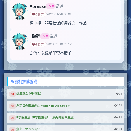
Abraxas
说道
LV
0
2024-01-26 00:01
点赞
(
0
)
神中神！非常社保的神器之一作品
_破碎
说道
LV
0
2023-09-10 09:17
点赞
(
0
)
剧情可以说是非常不错了
随机推荐游戏
84
退魔巫女-异种淫狱
01
121
八丁目の魔法少女 ~Witch in 8th Street~
02
431
E学院生活（E学园生活）（美好的回乡生活）
03
148
無出口マンション
04