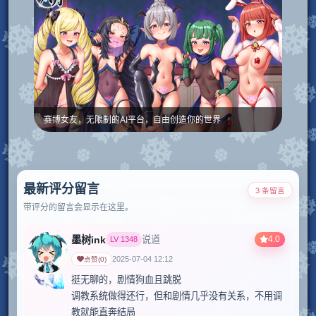
赛博女友，无限制的AI平台，自由创造你的世界
最新评分留言
3 条留言
带评分的留言会显示在这里。
墨树ink
4.0
说道
LV
1348
2025-07-04 12:12
点赞
(
0
)
挺无聊的，剧情狗血且跳脱

调教系统做得还行，但和剧情几乎没有关系，不用调
教就能直奔结局
