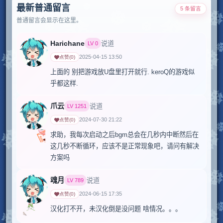
最新普通留言
5 条留言
普通留言会显示在这里。
Harichane
说道
LV
0
2025-04-15 13:50
点赞
(
0
)
上面的 别把游戏放U盘里打开就行. keroQ的游戏似
乎都这样.
爪云
说道
LV
1251
2024-07-30 21:22
点赞
(
0
)
求助，我每次启动之后bgm总会在几秒内中断然后在
这几秒不断循环，应该不是正常现象吧，请问有解决
方案吗
魂月
说道
LV
789
2024-06-15 17:35
点赞
(
0
)
汉化打不开，未汉化倒是没问题 啥情况。。。