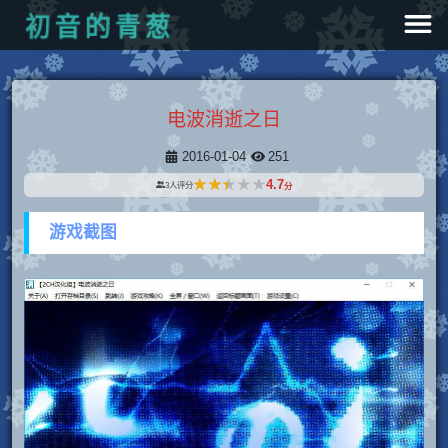
葱
青
的
音
初
电波消逝之日
2016-01-04
251
★★★★★
★★★★★
4.7
3
人评分
分
游戏截图