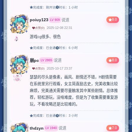
完成度：
刚开坑
时长：
1 小时
poiuy123
8.0
说道
LV
909
2025-12-08 22:31
点赞
(
0
)
游戏cg很多、很色
完成度：
已全通
时长：
6 小时
崩pc
8.0
说道
LV
2865
2025-10-17 23:37
点赞
(
0
)
瑟瑟的尽头是像素，画风、剧情还不错，H剧情需要
在系统里另行观看，女主简直励志史，完美收集比较
麻烦，完美通关需要尽量触发其中某些剧情。总体推
荐，轻松游玩，没啥难度，但是为了收集需要重复游
玩，不看攻略还是比较难的。
完成度：
已全通
时长：
3 小时
thdzyn
7.0
说道
LV
1940