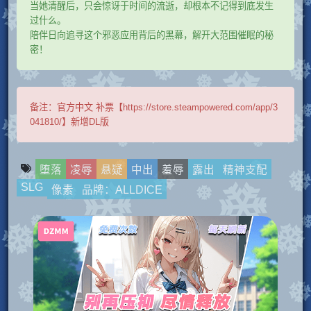
当她清醒后，只会惊讶于时间的流逝，却根本不记得到底发生
过什么。
陪伴日向追寻这个邪恶应用背后的黑幕，解开大范围催眠的秘
密！
备注：
官方中文 补票【https://store.steampowered.com/app/3
041810/】新增DL版
堕落
凌辱
悬疑
中出
羞辱
露出
精神支配
SLG
像素
品牌：ALLDICE