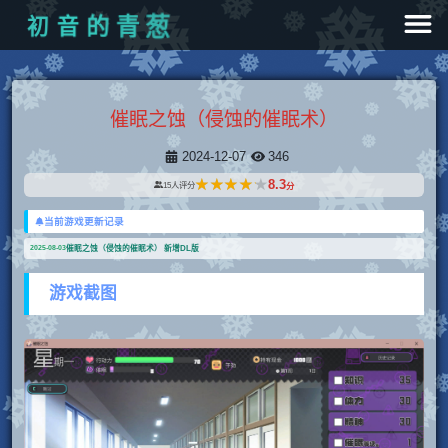
初
音
的
青
葱
催眠之蚀（侵蚀的催眠术）
2024-12-07
346
★★★★★
★★★★★
8.3
15
人评分
分
当前游戏更新记录
催眠之蚀（侵蚀的催眠术） 新增DL版
2025-08-03
游戏截图