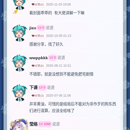
2025-11-03 19:06
点赞
(
0
)
看封面乖乖的  有大佬讲解一下嘛
jiex
说道
LV
0
2025-10-05 01:13
点赞
(
0
)
感谢分享，找了好久
wwppkkk
说道
LV
0
2025-08-21 15:51
点赞
(
0
)
下课
说道
LV
0
2025-07-06 11:06
点赞
(
3
)
并非黄油，可惜的是结局后不能对为非作歹的狗东西
们进行清算，应该全给啥了
莹络
说道
LV
1568