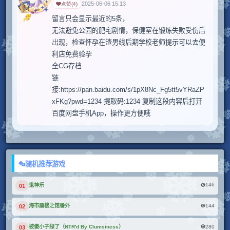
2025-06-06 15:13
点赞
(
4
)
留言只会显示最近的5条，

无法避免公园的肥宅剧情，保健室在锻炼失败受伤后
出现，检查怀孕在渣男线后期学校老师提示可以去便
利店免费验孕

全CG存档

链
接:https://pan.baidu.com/s/1pX8Nc_Fg5tt5vYRaZP
xFKg?pwd=1234 提取码:1234 复制这段内容后打开
随机推荐游戏
146
鬼神乐
01
144
海市蜃楼之馆番外
02
280
被傻小子绿了（NTR'd By Clumsiness）
03