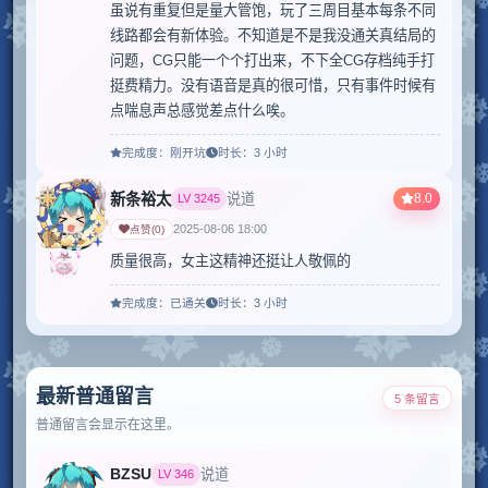
虽说有重复但是量大管饱，玩了三周目基本每条不同
线路都会有新体验。不知道是不是我没通关真结局的
问题，CG只能一个个打出来，不下全CG存档纯手打
挺费精力。没有语音是真的很可惜，只有事件时候有
点喘息声总感觉差点什么唉。
完成度：
刚开坑
时长：
3 小时
新条裕太
8.0
说道
LV
3245
2025-08-06 18:00
点赞
(
0
)
质量很高，女主这精神还挺让人敬佩的
完成度：
已通关
时长：
3 小时
最新普通留言
5 条留言
普通留言会显示在这里。
BZSU
说道
LV
346