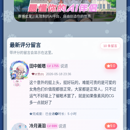
赛博女友，无限制的AI平台，自由创造你的世界
最新评分留言
10 条留言
带评分的留言会显示在这里。
田中姬塔
9.0
说道
LV
1755
2026-05-18 23:36
点赞
(
0
)
这个意外的挺上头，挺好玩的，难能可贵的是可爱的
女角色们价值观都很正常，大家都是正常人，只不过
运气不好碰上了催眠术罢了，就是如果像素风的CG
多一点就好了
完成度：
已全通
时长：
5 小时
冷月滴泪
9.0
说道
LV
699