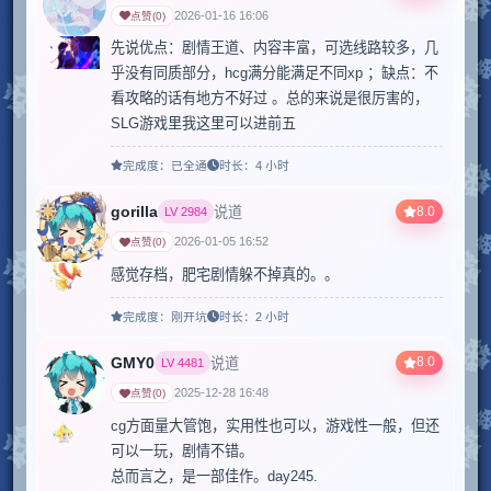
2026-01-16 16:06
点赞
(
0
)
先说优点：剧情王道、内容丰富，可选线路较多，几
乎没有同质部分，hcg满分能满足不同xp ；缺点：不
看攻略的话有地方不好过 。总的来说是很厉害的，
SLG游戏里我这里可以进前五
完成度：
已全通
时长：
4 小时
gorilla
8.0
说道
LV
2984
2026-01-05 16:52
点赞
(
0
)
感觉存档，肥宅剧情躲不掉真的。。
完成度：
刚开坑
时长：
2 小时
GMY0
8.0
说道
LV
4481
2025-12-28 16:48
点赞
(
0
)
cg方面量大管饱，实用性也可以，游戏性一般，但还
可以一玩，剧情不错。

总而言之，是一部佳作。day245.