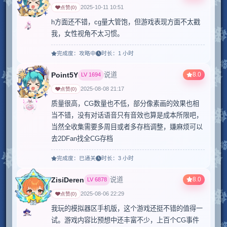
2025-10-11 10:51
点赞
(
0
)
h方面还不错，cg量大管饱，但游戏表现方面不太戳
我，女性视角不太习惯。
完成度：
攻略中
时长：
1 小时
Point5Y
8.0
说道
LV
1694
2025-08-08 21:17
点赞
(
0
)
质量很高，CG数量也不低，部分像素画的效果也相
当不错，没有对话语音只有音效也算是成本所限吧，
当然全收集需要多周目或者多存档调整，嫌麻烦可以
去2DFan找全CG存档
完成度：
已通关
时长：
3 小时
ZisiDeren
8.0
说道
LV
6878
2025-08-06 22:29
点赞
(
0
)
我玩的模拟器区手机版，这个游戏还挺不错的值得一
试。游戏内容比预想中还丰富不少，上百个CG事件