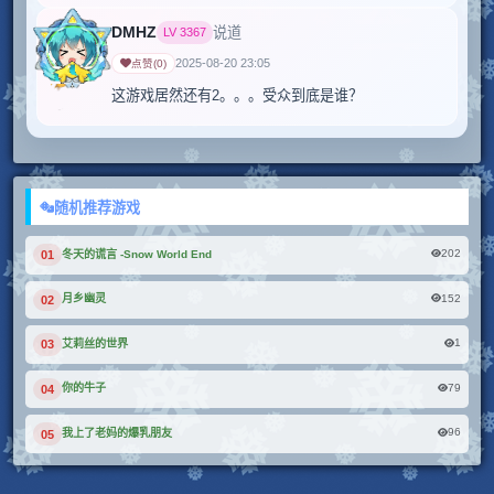
DMHZ
说道
LV
3367
2025-08-20 23:05
点赞
(
0
)
随机推荐游戏
202
冬天的谎言 -Snow World End
01
152
月乡幽灵
02
1
艾莉丝的世界
03
79
你的牛子
04
96
我上了老妈的爆乳朋友
05