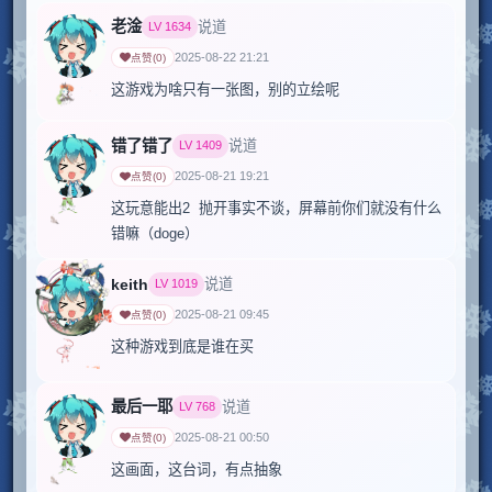
老淦
说道
LV
1634
2025-08-22 21:21
点赞
(
0
)
错了错了
说道
LV
1409
2025-08-21 19:21
点赞
(
0
)
这玩意能出2  抛开事实不谈，屏幕前你们就没有什么
错嘛（doge）
keith
说道
LV
1019
2025-08-21 09:45
点赞
(
0
)
这种游戏到底是谁在买
最后一耶
说道
LV
768
2025-08-21 00:50
点赞
(
0
)
这画面，这台词，有点抽象