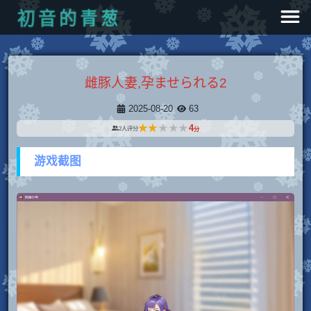
葱
青
的
音
初
雌豚人妻,孕ませられる2
2025-08-20
63
★★★★★
★★★★★
4
2
人评分
分
游戏截图