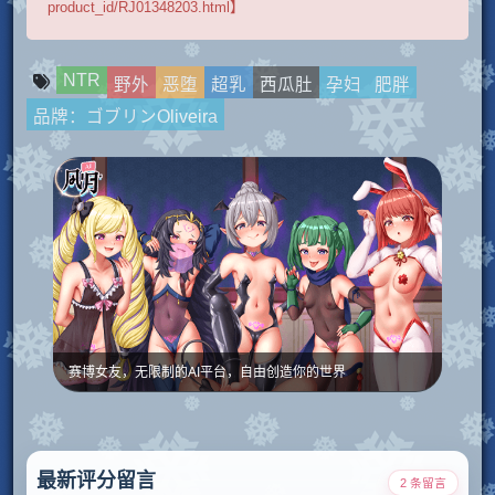
product_id/RJ01348203.html】
NTR
野外
恶堕
超乳
西瓜肚
孕妇
肥胖
品牌：ゴブリンOliveira
赛博女友，无限制的AI平台，自由创造你的世界
最新评分留言
2 条留言