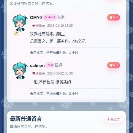
带评分的留言会显示在这里。
GMY0
4.0
说道
LV
4481
2026-01-19 13:26
点赞
(
0
)
这游戏居然能出到二。

总而言之，是一部劣作。day267.
完成度：
刚开坑
时长：
1 小时
salmon
4.0
说道
LV
0
2025-08-22 00:36
点赞
(
0
)
一般,不建议玩,挺劣质的
完成度：
已通关
时长：
2 小时
最新普通留言
5 条留言
普通留言会显示在这里。