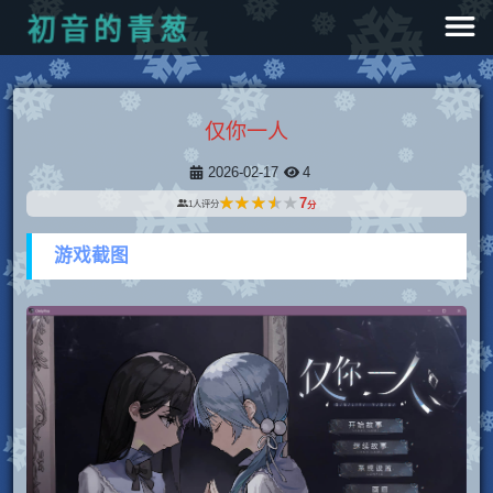
葱
青
的
音
初
仅你一人
2026-02-17
4
★★★★★
★★★★★
7
1
人评分
分
游戏截图