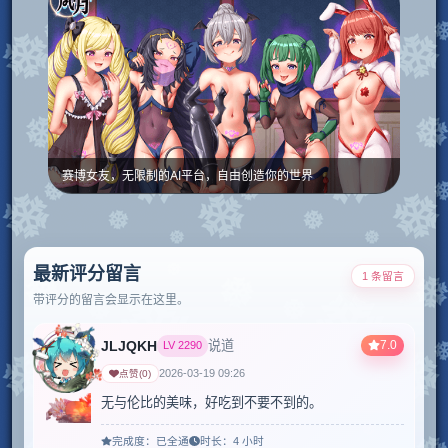
赛博女友，无限制的AI平台，自由创造你的世界
最新评分留言
1 条留言
带评分的留言会显示在这里。
JLJQKH
7.0
说道
LV
2290
2026-03-19 09:26
点赞
(
0
)
无与伦比的美味，好吃到不要不到的。
完成度：
已全通
时长：
4 小时