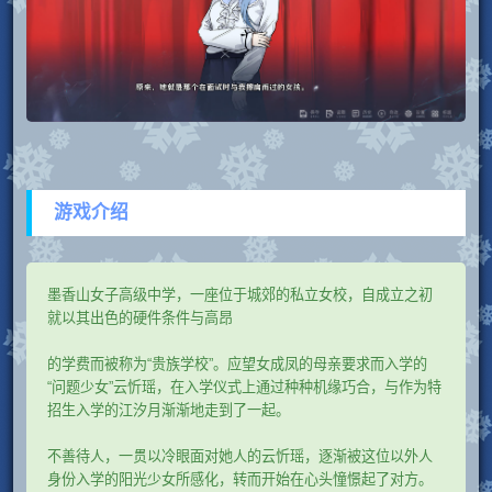
游戏介绍
墨香山女子高级中学，一座位于城郊的私立女校，自成立之初
就以其出色的硬件条件与高昂
的学费而被称为“贵族学校”。应望女成凤的母亲要求而入学的
“问题少女”云忻瑶，在入学仪式上通过种种机缘巧合，与作为特
招生入学的江汐月渐渐地走到了一起。
不善待人，一贯以冷眼面对她人的云忻瑶，逐渐被这位以外人
身份入学的阳光少女所感化，转而开始在心头憧憬起了对方。