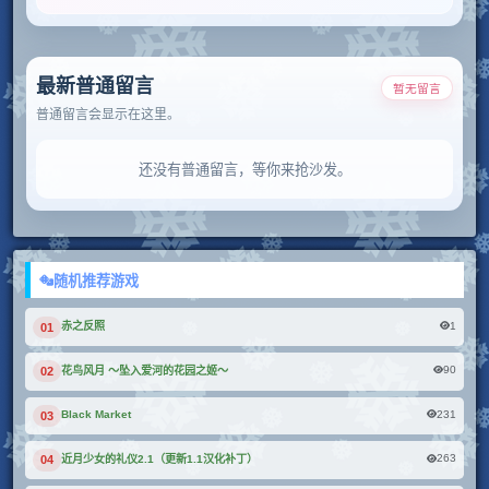
最新普通留言
暂无留言
普通留言会显示在这里。
还没有普通留言，等你来抢沙发。
随机推荐游戏
1
赤之反照
01
90
花鸟风月 ～坠入爱河的花园之姬～
02
231
Black Market
03
263
近月少女的礼仪2.1（更新1.1汉化补丁）
04