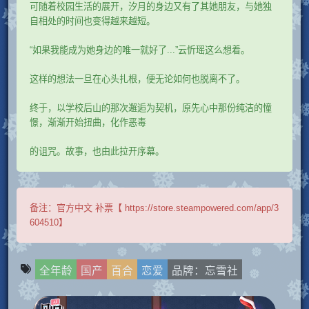
可随着校园生活的展开，汐月的身边又有了其她朋友，与她独
自相处的时间也变得越来越短。
“如果我能成为她身边的唯一就好了...”云忻瑶这么想着。
这样的想法一旦在心头扎根，便无论如何也脱离不了。
终于，以学校后山的那次邂逅为契机，原先心中那份纯洁的憧
憬，渐渐开始扭曲，化作恶毒
的诅咒。故事，也由此拉开序幕。
备注：
官方中文 补票【 https://store.steampowered.com/app/3
604510】
全年龄
国产
百合
恋爱
品牌：忘雪社