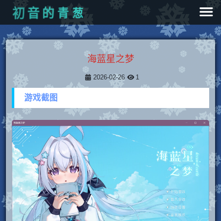
青
葱
的
音
初
海蓝星之梦
2026-02-26
1
游戏截图