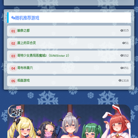
随机推荐游戏
315
触祭之都
01
51
屋上的百合灵
02
552
哥特少女勇闯恶魔城2（SiNiSistar 2）
03
651
哥布林巢穴
04
1316
相姦游戏
05