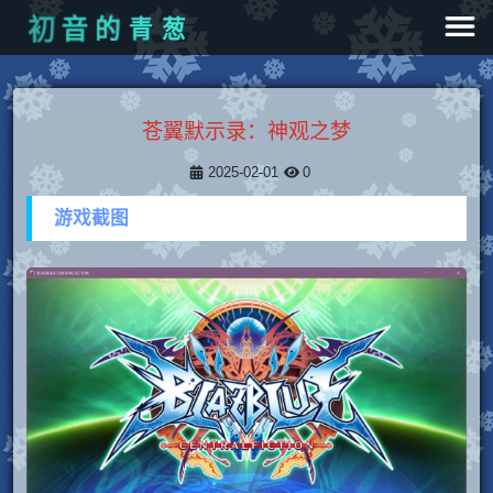
音
的
初
青
葱
苍翼默示录：神观之梦
2025-02-01
0
游戏截图