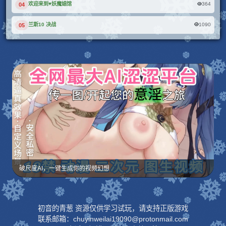
364
欢迎来到♥妖魔娼馆
04
1090
兰斯10 决战
05
破尺度AI，一键生成你的视频幻想
初音的青葱 资源仅供学习试玩，请支持正版游戏
联系邮箱：chuyinweilai19090@protonmail.com