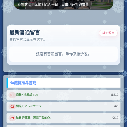
赛博女友，无限制的AI平台，自由创造你的世界
最新普通留言
暂无留言
普通留言会显示在这里。
还没有普通留言，等你来抢沙发。
随机推荐游戏
212
恋爱X决胜战 FD2
01
3
閃光のアルミラージ
02
16
秋日的薄暮，照亮了我的心。
03